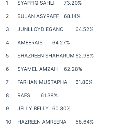
1
SYAFFIQ SAHLI
73.20%
2
BULAN ASYRAFF
68.14%
3
JUNLLOYD EGANO
64.52%
4
AMEERAIS
64.27%
5
SHAZREEN SHAHARUM
62.98%
6
SYAMEL AMZAH
62.28%
7
FARHAN MUSTAPHA
61.80%
8
RAES
61.38%
9
JELLY BELLY
60.80%
10
HAZREEN AMREENA
58.64%