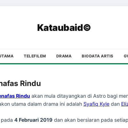
Kataubaid©
UTAMA
TELEFILEM
DRAMA
BIODATA ARTIS
G
nafas Rindu
nafas Rindu
akan mula ditayangkan di Astro bagi me
lakon utama dalam drama ini adalah
Syafiq Kyle
dan
El
n pada
4 Februari 2019
dan akan bersiaran pada setiap 