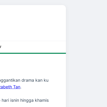
V
nggantikan drama kan ku
izabeth Tan
.
hari isnin hingga khamis