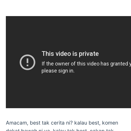
Amacam, best tak cerita ni? kalau best, komen
dekat bawah ni ya. kalau tak best, cakap tak