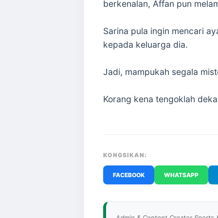
berkenalan, Affan pun mela
Sarina pula ingin mencari a
kepada keluarga dia.
Jadi, mampukah segala miste
Korang kena tengoklah dekat
KONGSIKAN:
FACEBOOK
WHATSAPP
Admin & Content Creator Sports 