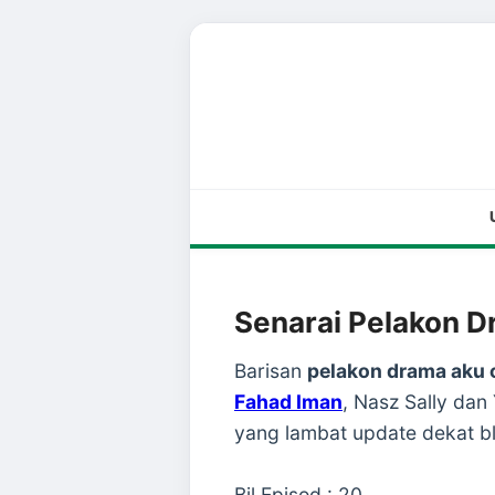
Senarai Pelakon D
Barisan
pelakon drama aku 
Fahad Iman
, Nasz Sally dan
yang lambat update dekat b
Bil Episod : 20