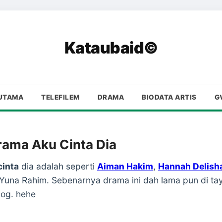
Kataubaid©
UTAMA
TELEFILEM
DRAMA
BIODATA ARTIS
G
rama Aku Cinta Dia
cinta
dia adalah seperti
Aiman Hakim
,
Hannah Delish
 Yuna Rahim. Sebenarnya drama ini dah lama pun di tay
log. hehe