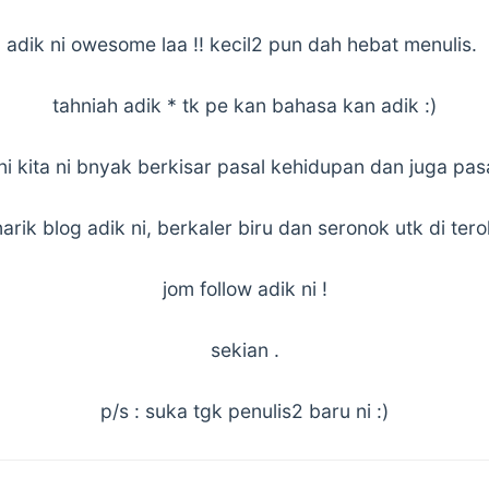
adik ni owesome laa !! kecil2 pun dah hebat menulis.
tahniah adik * tk pe kan bahasa kan adik :)
ni kita ni bnyak berkisar pasal kehidupan dan juga pas
rik blog adik ni, berkaler biru dan seronok utk di terok
jom follow adik ni !
sekian .
p/s : suka tgk penulis2 baru ni :)