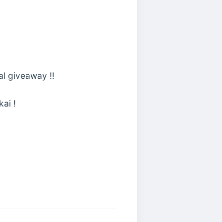
al giveaway !!
ai !