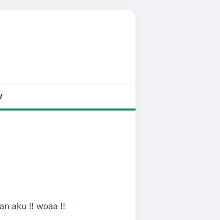
V
n aku !! woaa !!