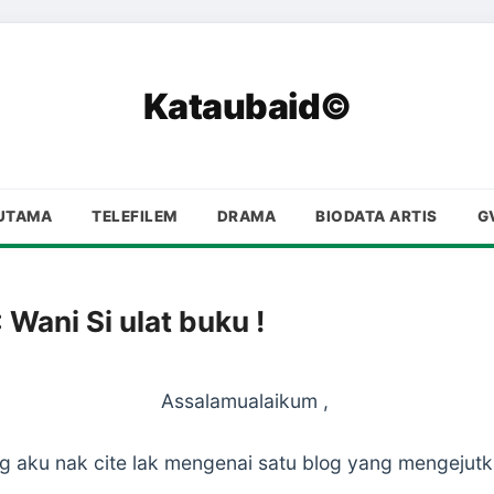
Kataubaid©
UTAMA
TELEFILEM
DRAMA
BIODATA ARTIS
G
: Wani Si ulat buku !
Assalamualaikum ,
g aku nak cite lak mengenai satu blog yang mengejutka