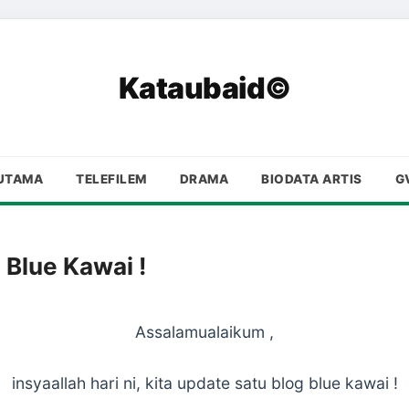
Kataubaid©
UTAMA
TELEFILEM
DRAMA
BIODATA ARTIS
G
: Blue Kawai !
Assalamualaikum ,
insyaallah hari ni, kita update satu blog blue kawai !