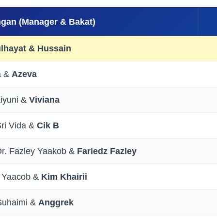
gan (Manager & Bakat)
ulhayat &
Hussain
a &
Azeva
iyuni &
Viviana
Sri Vida &
Cik B
Dr. Fazley Yaakob &
Fariedz Fazley
a Yaacob &
Kim Khairii
Suhaimi &
Anggrek