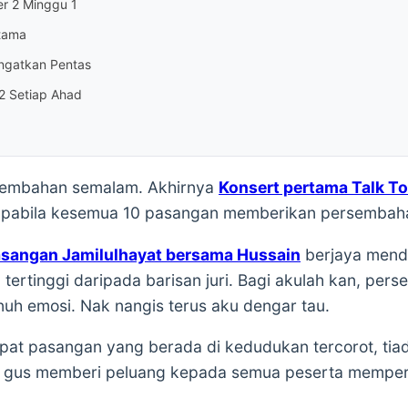
r 2 Minggu 1
rtama
ngatkan Pentas
2 Setiap Ahad
rsembahan semalam. Akhirnya
Konsert pertama
Talk T
t apabila kesemua 10 pasangan memberikan persembah
asangan
Jamilulhayat
bersama Hussain
berjaya mend
ertinggi daripada barisan juri. Bagi akulah kan, pe
h emosi. Nak nangis terus aku dengar tau.
pat pasangan yang berada di kedudukan tercorot, tiad
i gus memberi peluang kepada semua peserta memperb