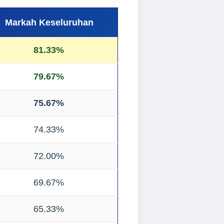
Markah Keseluruhan
81.33%
79.67%
75.67%
74.33%
72.00%
69.67%
65.33%