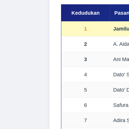
Kedudukan
Pasan
1
Jamil
2
A. Aid
3
Ani Ma
4
Dato' 
5
Dato' 
6
Safur
7
Adira 