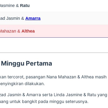
 Jasmine &
Ratu
zad Jasmin &
Amarra
Mahazan &
Althea
t Minggu Pertama
kan tercorot, pasangan
Nana Mahazan
& Althea masih
enyingkiran dilakukan.
zad Jasmin
& Amarra serta
Linda Jasmine
& Ratu yang
uang untuk bangkit pada minggu seterusnya.