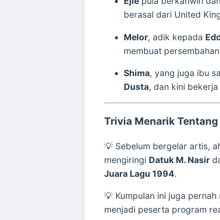
Ejie
pula berkahwin da
berasal dari United Ki
Melor
, adik kepada
Edd
membuat persembahan di
Shima
, yang juga ibu 
Dusta
, dan kini bekerja
Trivia Menarik Tentang
💡 Sebelum bergelar artis, a
mengiringi
Datuk M. Nasir
da
Juara Lagu 1994
.
💡 Kumpulan ini juga perna
menjadi peserta program rea