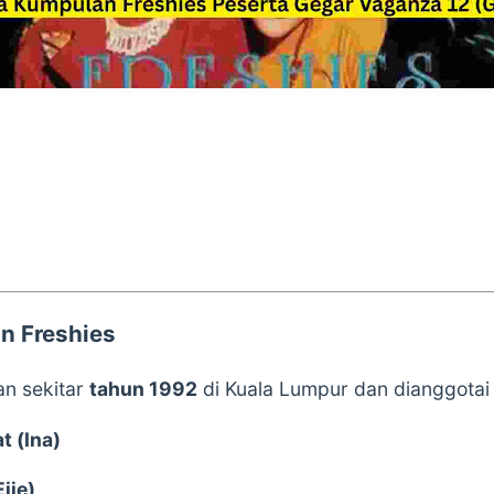
n Freshies
an sekitar
tahun 1992
di Kuala Lumpur dan dianggotai
t (Ina)
jie)