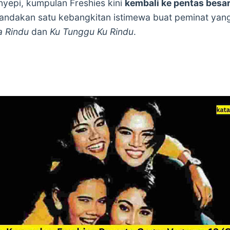
yepi, kumpulan Freshies kini
kembali ke pentas besar
dakan satu kebangkitan istimewa buat peminat yan
a Rindu
dan
Ku Tunggu Ku Rindu
.