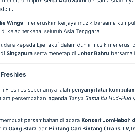
n menetap di
Ipoh serta Arab Saudi
bersama suaminy
ngdom.
ie Wings
, meneruskan kerjaya muzik bersama kumpu
 kelab terkenal seluruh Asia Tenggara.
saudara kepada Ejie, aktif dalam dunia muzik menerusi 
 di
Singapura
serta menetap di
Johor Bahru
bersama 
 Freshies
hli Freshies sebenarnya ialah
penyanyi latar kumpula
lam persembahan lagenda
Tanya Sama Itu Hud-Hud
y
h membuat persembahan di acara
Konsert JomHeboh di
liti
Gang Starz
dan
Bintang Cari Bintang (Trans TV, 