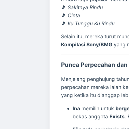
🎵
Sakitnya Rindu
🎵
Cinta
🎵
Ku Tunggu Ku Rindu
Selain itu, mereka turut mu
Kompilasi Sony/BMG
yang m
Punca Perpecahan dan 
Menjelang penghujung tahun
perpecahan mereka ialah kei
yang ketika itu dianggap le
Ina
memilih untuk
berge
bekas anggota
Exists
.