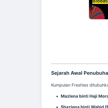
Sejarah Awal Penubuha
Kumpulan Freshies ditubuhk
Mazlena binti Haji Mora
Shaziena binti Wahid (E