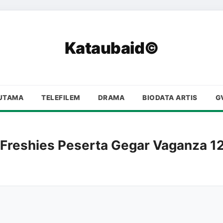
Kataubaid©
UTAMA
TELEFILEM
DRAMA
BIODATA ARTIS
G
 Freshies Peserta Gegar Vaganza 1