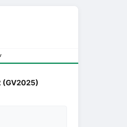
V
2 (GV2025)