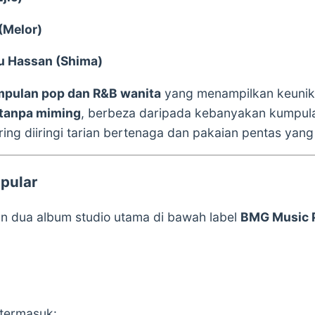
 (Melor)
u Hassan (Shima)
pulan pop dan R&B wanita
yang menampilkan keunika
e tanpa miming
, berbeza daripada kebanyakan kumpula
ing diiringi tarian bertenaga dan pakaian pentas yan
pular
 dua album studio utama di bawah label
BMG Music P
 termasuk: