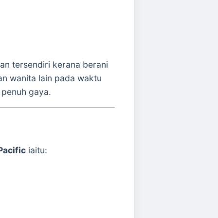
n tersendiri kerana berani
n wanita lain pada waktu
g penuh gaya.
acific
iaitu: