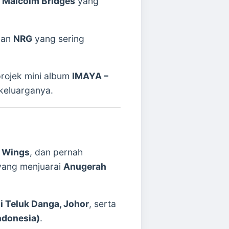
a
Malcolm Bridges
yang
lan
NRG
yang sering
projek mini album
IMAYA –
keluarganya.
n Wings
, dan pernah
ang menjuarai
Anugerah
 Teluk Danga, Johor
, serta
Indonesia)
.