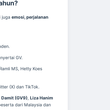
Tahun?
i juga
emosi, perjalanan
oden.
nyertai GV.
 Ramli MS, Hetty Koes
tter (X) dan TikTok.
 Damit (GV9)
,
Liza Hanim
serta dari Malaysia dan