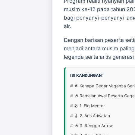
Program realiti nyanyian pal
musim ke-12 pada tahun 2025
bagi penyanyi-penyanyi la
air.
Dengan barisan peserta set
menjadi antara musim paling
legenda serta artis generas
ISI KANDUNGAN:
# 🌟 Kenapa Gegar Vaganza Sent
# 🎶 Ramalan Awal Peserta Geg
# 🎤 1. Fiq Mentor
# 🎸 2. Aris Ariwatan
# 🎶 3. Renggo Arrow