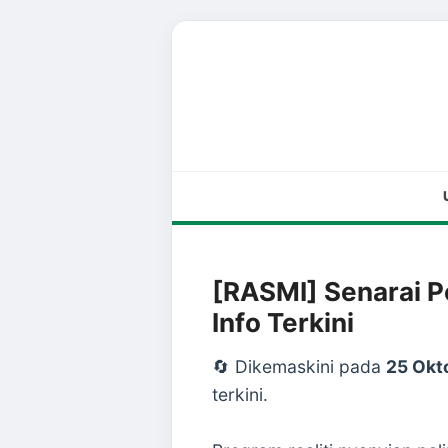
[RASMI] Senarai P
Info Terkini
🔄 Dikemaskini pada
25 Okt
terkini.