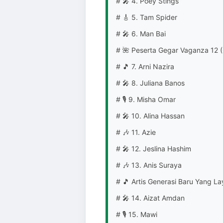
# 🎤 4. Poey Stings
# 🎸 5. Tam Spider
# 🎤 6. Man Bai
# 🌺 Peserta Gegar Vaganza 12 
# 🎵 7. Arni Nazira
# 🎤 8. Juliana Banos
# 🎙️ 9. Misha Omar
# 🎤 10. Alina Hassan
# 🎶 11. Azie
# 🎤 12. Jeslina Hashim
# 🎶 13. Anis Suraya
# 🎵 Artis Generasi Baru Yang L
# 🎤 14. Aizat Amdan
# 🎙️ 15. Mawi