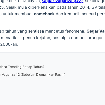
ing ikonik di Malaysia,
Gegar Vaganza (GV)
, sekali la
. Sejak mula diperkenalkan pada tahun 2014, GV tela
ma untuk membuat
comeback
dan kembali mencuri perh
iap tahun yang sentiasa mencetus fenomena,
Gegar Va
 menarik — penuh kejutan, nostalgia dan pertarungan 
i 2000-an.
iasa Trending Setiap Tahun?
ar Vaganza 12 (Sebelum Diumumkan Rasmi)