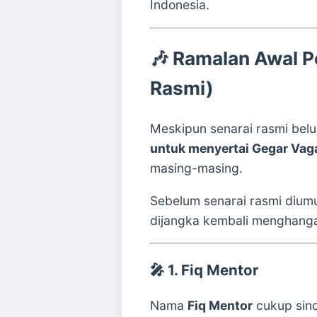
Indonesia.
🎶
Ramalan Awal P
Rasmi)
Meskipun senarai rasmi be
untuk menyertai Gegar Vag
masing-masing.
Sebelum senarai rasmi dium
dijangka kembali menghangat
🎤
1. Fiq Mentor
Nama
Fiq Mentor
cukup sino