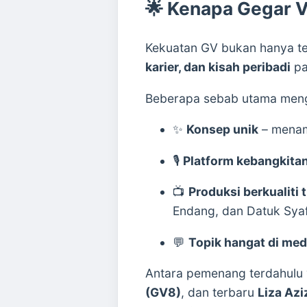
🌟
Kenapa Gegar V
Kekuatan GV bukan hanya te
karier, dan kisah peribadi
pa
Beberapa sebab utama meng
✨
Konsep unik
– menamp
🎙️
Platform kebangkita
📺
Produksi berkualiti 
Endang, dan Datuk Syaf
💬
Topik hangat di med
Antara pemenang terdahulu 
(GV8)
, dan terbaru
Liza Azi