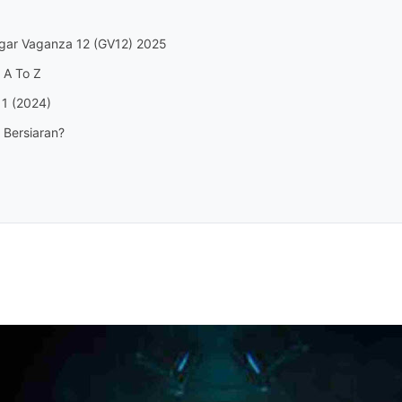
egar Vaganza 12 (GV12) 2025
 A To Z
11 (2024)
 Bersiaran?