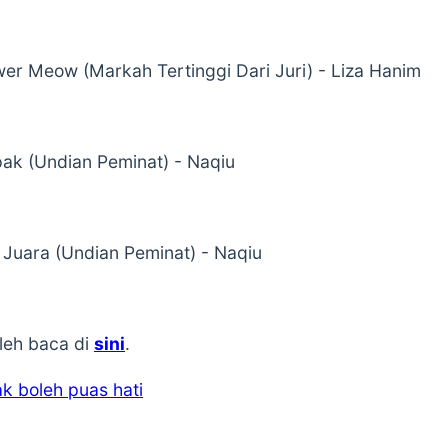
er Meow (Markah Tertinggi Dari Juri) - Liza Hanim
ak (Undian Peminat) - Naqiu
Juara (Undian Peminat) - Naqiu
leh baca di
sini
.
ak boleh puas hati