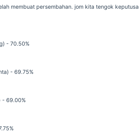
elah membuat persembahan. jom kita tengok keputus
ng) - 70.50%
nta) - 69.75%
) - 69.00%
67.75%