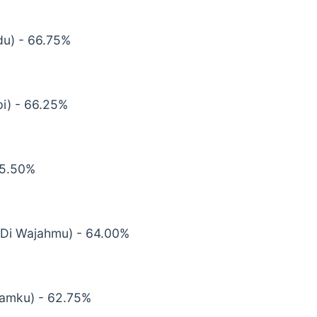
ndu) - 66.75%
pi) - 66.25%
65.50%
 Di Wajahmu) - 64.00%
tamku) - 62.75%