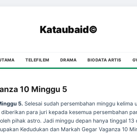
Kataubaid©
UTAMA
TELEFILEM
DRAMA
BIODATA ARTIS
G
anza 10 Minggu 5
inggu 5.
Selesai sudah persembahan minggu kelima unt
berikan para juri kepada kesemua persembahan para 
 oleh pihak astro. Jadi minggu depan hanya tinggal 13
rupakan Kedudukan dan Markah Gegar Vaganza 10 Ming