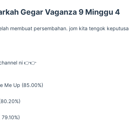
rkah Gegar Vaganza 9 Minggu 4
elah membuat persembahan. jom kita tengok keputus
hannel ni 👉👉
ise Me Up (85.00%)
(80.20%)
( 79.10%)