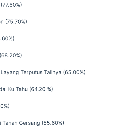
 (77.60%)
on (75.70%)
4.60%)
 (68.20%)
Layang Terputus Talinya (65.00%)
ai Ku Tahu (64.20 %)
50%)
i Tanah Gersang (55.60%)