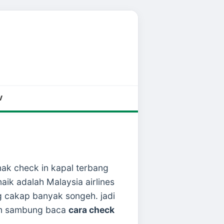
V
nak check in kapal terbang
aik adalah Malaysia airlines
ang cakap banyak songeh. jadi
 jom sambung baca
cara check