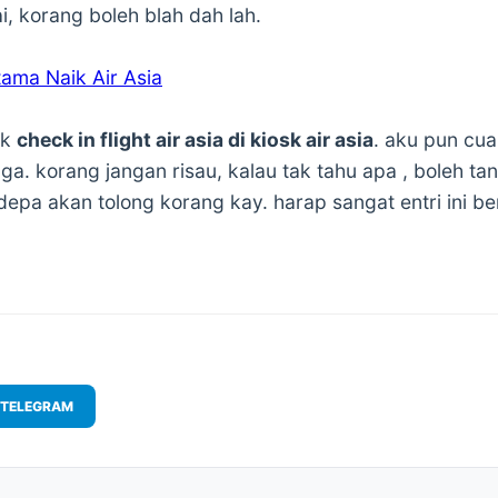
, korang boleh blah dah lah.
ama Naik Air Asia
uk
check in flight air asia di kiosk air asia
. aku pun cua
juga. korang jangan risau, kalau tak tahu apa , boleh t
 depa akan tolong korang kay. harap sangat entri ini be
TELEGRAM