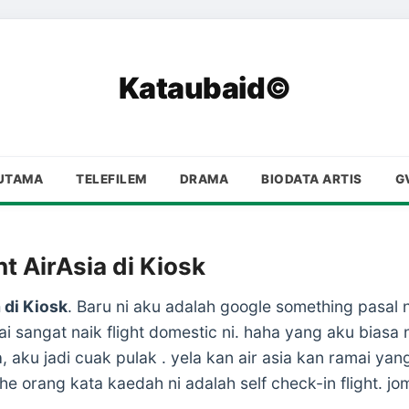
Kataubaid©
UTAMA
TELEFILEM
DRAMA
BIODATA ARTIS
G
ht AirAsia di Kiosk
 di Kiosk
. Baru ni aku adalah google something pasal 
 sangat naik flight domestic ni. haha yang aku biasa n
sia, aku jadi cuak pulak . yela kan air asia kan ramai y
ehe orang kata kaedah ni adalah self check-in flight.