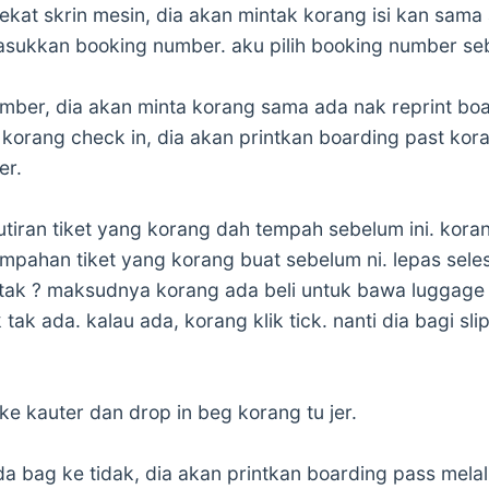
dekat skrin mesin, dia akan mintak korang isi kan sam
sukkan booking number. aku pilih booking number seb
ber, dia akan minta korang sama ada nak reprint bo
la korang check in, dia akan printkan boarding past ko
er.
utiran tiket yang korang dah tempah sebelum ini. kor
pahan tiket yang korang buat sebelum ni. lepas seles
 tak ? maksudnya korang ada beli untuk bawa luggage
ik tak ada. kalau ada, korang klik tick. nanti dia bagi s
ke kauter dan drop in beg korang tu jer.
a bag ke tidak, dia akan printkan boarding pass melalu