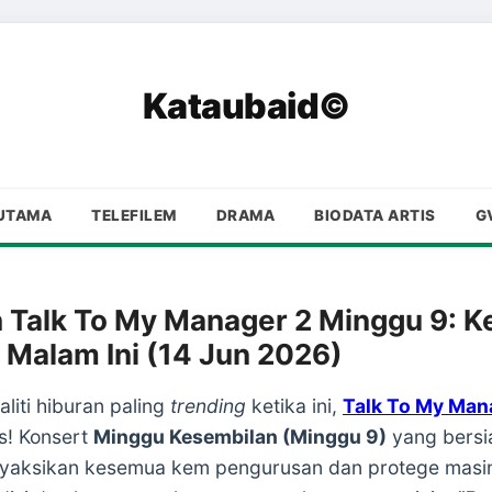
Kataubaid©
UTAMA
TELEFILEM
DRAMA
BIODATA ARTIS
G
 Talk To My Manager 2 Minggu 9: K
 Malam Ini (14 Jun 2026)
liti hiburan paling
trending
ketika ini,
Talk To My Man
s! Konsert
Minggu Kesembilan (Minggu 9)
yang bersi
yaksikan kesemua kem pengurusan dan protege masin