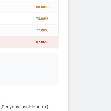
80.00%
78.96%
77.00%
57.86%
(Penyanyi asal: Huntrix)