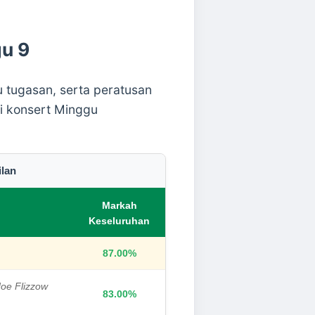
u 9
 tugasan, serta peratusan
gi konsert Minggu
lan
Markah
Keseluruhan
87.00%
Joe Flizzow
83.00%