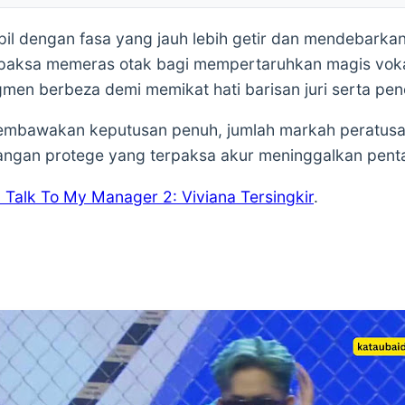
mpil dengan fasa yang jauh lebih getir dan mendebarka
paksa memeras otak bagi mempertaruhkan magis vokal 
en berbeza demi memikat hati barisan juri serta peno
membawakan keputusan penuh, jumlah markah peratusan
ngan protege yang terpaksa akur meninggalkan penta
Talk To My Manager 2: Viviana Tersingkir
.