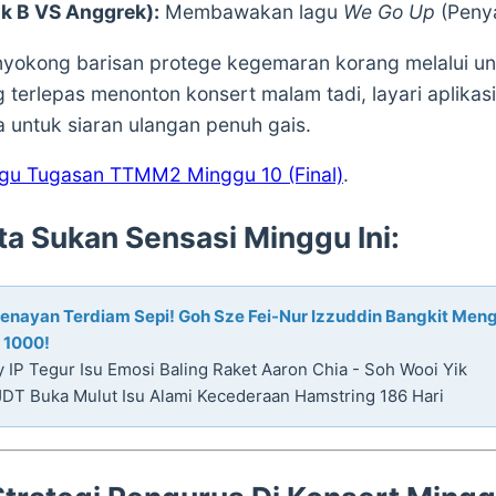
ik B VS Anggrek):
Membawakan lagu
We Go Up
(Penya
yokong barisan protege kegemaran korang melalui und
g terlepas menonton konsert malam tadi, layari aplikas
a untuk siaran ulangan penuh gais.
agu Tugasan TTMM2 Minggu 10 (Final)
.
ita Sukan Sensasi Minggu Ini:
Senayan Terdiam Sepi! Goh Sze Fei-Nur Izzuddin Bangkit Men
 1000!
IP Tegur Isu Emosi Baling Raket Aaron Chia - Soh Wooi Yik
JDT Buka Mulut Isu Alami Kecederaan Hamstring 186 Hari