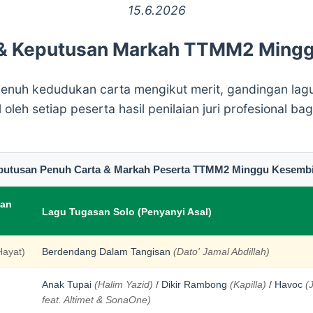
15.6.2026
 & Keputusan Markah TTMM2 Mingg
enuh kedudukan carta mengikut merit, gandingan lagu
leh setiap peserta hasil penilaian juri profesional ba
putusan Penuh Carta & Markah Peserta TTMM2 Minggu Kesembi
gan
Lagu Tugasan Solo (Penyanyi Asal)
Hayat)
Berdendang Dalam Tangisan
(Dato' Jamal Abdillah)
Anak Tupai
(Halim Yazid)
/ Dikir Rambong
(Kapilla)
/ Havoc
(
feat. Altimet & SonaOne)