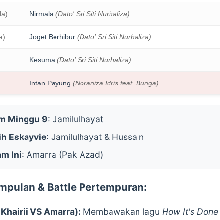
da)
Nirmala
(Dato' Sri Siti Nurhaliza)
a)
Joget Berhibur
(Dato' Sri Siti Nurhaliza)
Kesuma
(Dato' Sri Siti Nurhaliza)
)
Intan Payung
(Noraniza Idris feat. Bunga)
rm Minggu 9
: Jamilulhayat
ih Eskayvie
: Jamilulhayat & Hussain
am Ini
: Amarra (Pak Azad)
pulan & Battle Pertempuran:
 Khairii VS Amarra):
Membawakan lagu
How It's Done