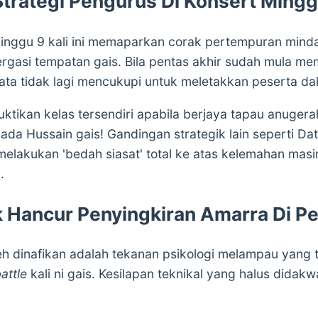
 Strategi Pengurus Di Konsert Mingg
inggu 9 kali ini memaparkan corak pertempuran minda
rgasi tempatan gais. Bila pentas akhir sudah mula m
mata tidak lagi mencukupi untuk meletakkan peserta da
tikan kelas tersendiri apabila berjaya tapau anuger
ada Hussain gais! Gandingan strategik lain seperti Dato
elakukan 'bedah siasat' total ke atas kelemahan mas
.
 Hancur Penyingkiran Amarra Di Pe
eh dinafikan adalah tekanan psikologi melampau yang t
attle
kali ni gais. Kesilapan teknikal yang halus did