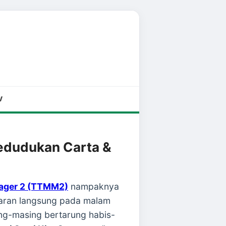
V
edudukan Carta &
ager 2 (TTMM2)
nampaknya
aran langsung pada malam
g-masing bertarung habis-