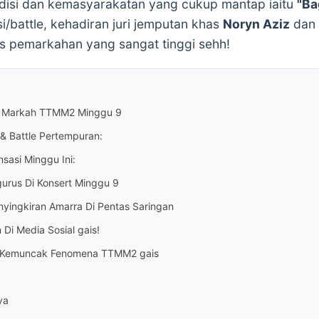
isi dan kemasyarakatan yang cukup mantap iaitu
"Ba
i/battle, kehadiran juri jemputan khas
Noryn Aziz
dan
s pemarkahan yang sangat tinggi sehh!
n Markah TTMM2 Minggu 9
& Battle Pertempuran:
nsasi Minggu Ini:
gurus Di Konsert Minggu 9
yingkiran Amarra Di Pentas Saringan
Di Media Sosial gais!
ju Kemuncak Fenomena TTMM2 gais
ya