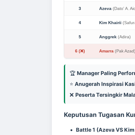
3
Azeva
(Dato' A. Ai
4
Kim Khairii
(Safur
5
Anggrek
(Adira)
6 (❌)
Amarra
(Pak Azad
🏆
Manager Paling Perfo
⭐
Anugerah Inspirasi Kas
❌
Peserta Tersingkir Mal
Keputusan Tugasan Kum
Battle 1 (Azeva VS Kim