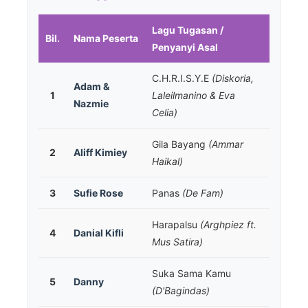
Lagu Tugasan /
Bil.
Nama Peserta
Penyanyi Asal
C.H.R.I.S.Y.E
(Diskoria,
Adam &
1
Laleilmanino & Eva
Nazmie
Celia)
Gila Bayang
(Ammar
2
Aliff Kimiey
Haikal)
3
Sufie Rose
Panas
(De Fam)
Harapalsu
(Arghpiez ft.
4
Danial Kifli
Mus Satira)
Suka Sama Kamu
5
Danny
(D'Bagindas)