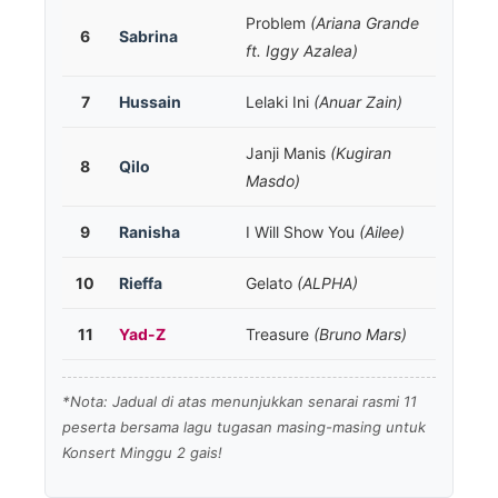
Problem
(Ariana Grande
6
Sabrina
ft. Iggy Azalea)
7
Hussain
Lelaki Ini
(Anuar Zain)
Janji Manis
(Kugiran
8
Qilo
Masdo)
9
Ranisha
I Will Show You
(Ailee)
10
Rieffa
Gelato
(ALPHA)
11
Yad-Z
Treasure
(Bruno Mars)
*Nota: Jadual di atas menunjukkan senarai rasmi 11
peserta bersama lagu tugasan masing-masing untuk
Konsert Minggu 2 gais!