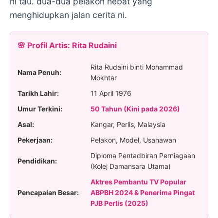
ni tau. dua-dua pelakon hebat yang
menghidupkan jalan cerita ni.
🌸 Profil Artis: Rita Rudaini
Rita Rudaini binti Mohammad
Nama Penuh:
Mokhtar
Tarikh Lahir:
11 April 1976
Umur Terkini:
50 Tahun (Kini pada 2026)
Asal:
Kangar, Perlis, Malaysia
Pekerjaan:
Pelakon, Model, Usahawan
Diploma Pentadbiran Perniagaan
Pendidikan:
(Kolej Damansara Utama)
Aktres Pembantu TV Popular
Pencapaian Besar:
ABPBH 2024 & Penerima Pingat
PJB Perlis (2025)