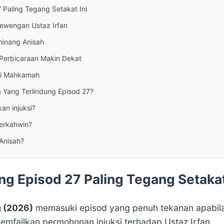
 Paling Tegang Setakat Ini
ewengan Ustaz Irfan
inang Anisah
 Perbicaraan Makin Dekat
 Di Mahkamah
 Yang Terlindung Episod 27?
an injuksi?
erkahwin?
 Anisah?
ng Episod 27 Paling Tegang Setakat
g (2026)
memasuki episod yang penuh tekanan apabila 
mfailkan permohonan injuksi terhadap Ustaz Irfan.