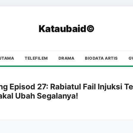
Kataubaid©
UTAMA
TELEFILEM
DRAMA
BIODATA ARTIS
G
g Episod 27: Rabiatul Fail Injuksi 
Bakal Ubah Segalanya!