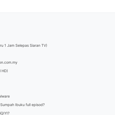
aru 1 Jam Selepas Siaran TV)
ton.com.my
l HD)
alware
 Sumpah Ibuku full episod?
iQIYI?