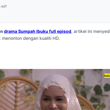
 ini?
on
drama Sumpah Ibuku full episod
, artikel ini meny
k menonton dengan kualiti HD.