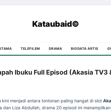
Kataubaid©
UTAMA
TELEFILEM
DRAMA
BIODATA ARTIS
G
ah Ibuku Full Episod (Akasia TV3 &
u
kini menjadi antara tontonan paling hangat di slot
Aka
 dan Liza Abdullah, drama 20 episod ini menampilkan k