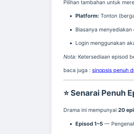
Pilihan tambahan untuk mere
Platform:
Tonton (berga
Biasanya menyediakan
Login menggunakan ak
Nota:
Ketersediaan episod b
baca juga :
sinopsis penuh 
⭐
Senarai Penuh 
Drama ini mempunyai
20 ep
Episod 1–5
— Pengenala