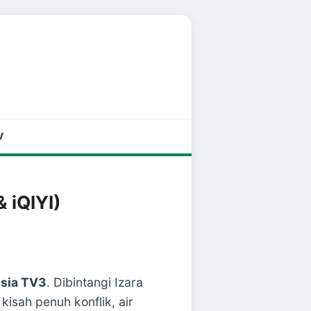
V
 iQIYI)
sia TV3
. Dibintangi Izara
isah penuh konflik, air