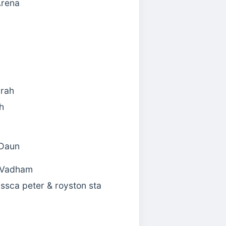
Arena
arah
h
 Daun
 Vadham
issca peter & royston sta