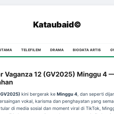
Kataubaid©
UTAMA
TELEFILEM
DRAMA
BIODATA ARTIS
G
ar Vaganza 12 (GV2025) Minggu 4 
ahan
 (GV2025)
kini bergerak ke
Minggu 4
, dan seperti dij
saingan vokal, karisma dan penghayatan yang semaki
tular di media sosial dan moment viral di TikTok, Min