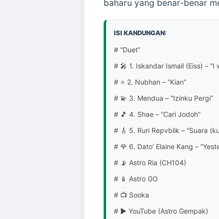
baharu yang benar-benar me
ISI KANDUNGAN:
# “Duet”
# 🎤 1. Iskandar Ismail (Eiss) – “
# ⭐ 2. Nubhan – “Kian”
# 💫 3. Mendua – “Izinku Pergi”
# 🎵 4. Shae – “Cari Jodoh”
# 🎸 5. Ruri Repvblik – “Suara (k
# 🌹 6. Dato’ Elaine Kang – “Yes
# 📡 Astro Ria (CH104)
# 📱 Astro GO
# 📺 Sooka
# ▶️ YouTube (Astro Gempak)