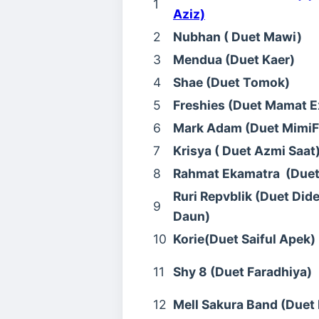
1
Aziz)
2
Nubhan ( Duet Mawi)
3
Mendua (Duet Kaer)
4
Shae (Duet Tomok)
5
Freshies (Duet Mamat E
6
Mark Adam (Duet MimiF
7
Krisya ( Duet Azmi Saat
8
Rahmat Ekamatra (Duet 
Ruri Repvblik (Duet Dide
9
Daun)
10
Korie(Duet Saiful Apek)
11
Shy 8 (Duet Faradhiya)
12
Mell Sakura Band (Duet