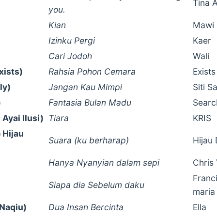
Tina 
you.
Kian
Mawi
Izinku Pergi
Kaer
Cari Jodoh
Wali
xists)
Rahsia Pohon Cemara
Exists
ly)
Jangan Kau Mimpi
Siti S
)
Fantasia Bulan Madu
Searc
Ayai Ilusi)
Tiara
KRIS
 Hijau
Suara (ku berharap)
Hijau
Hanya Nyanyian dalam sepi
Chris
Franc
Siapa dia Sebelum daku
maria
 Naqiu)
Dua Insan Bercinta
Ella