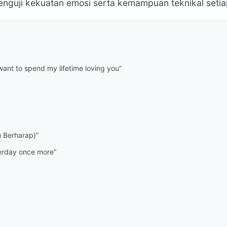
nguji kekuatan emosi serta kemampuan teknikal setia
I want to spend my lifetime loving you”
u Berharap)”
terday once more”