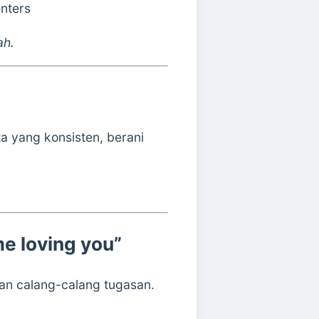
nters
ah.
a yang konsisten, berani
ime loving you”
n calang-calang tugasan.