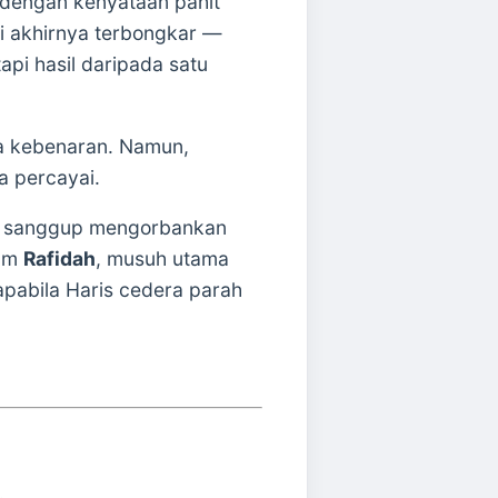
 dengan kenyataan pahit
ni akhirnya terbongkar —
i hasil daripada satu
ya kebenaran. Namun,
a percayai.
ra, sanggup mengorbankan
dam
Rafidah
, musuh utama
apabila Haris cedera parah