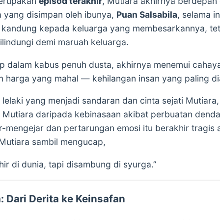
merupakan
episod terakhir
, Mutiara akhirnya berdepan
a yang disimpan oleh ibunya,
Puan Salsabila
, selama i
kandung kepada keluarga yang membesarkannya, tetap
dilindungi demi maruah keluarga.
dup dalam kabus penuh dusta, akhirnya menemui caha
 harga yang mahal — kehilangan insan yang paling di
, lelaki yang menjadi sandaran dan cinta sejati Mutia
 Mutiara daripada kebinasaan akibat perbuatan den
ar-mengejar dan pertarungan emosi itu berakhir tragis 
Mutiara sambil mengucap,
hir di dunia, tapi disambung di syurga.”
 Dari Derita ke Keinsafan