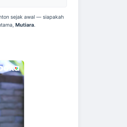
nton sejak awal — siapakah
 utama,
Mutiara
.