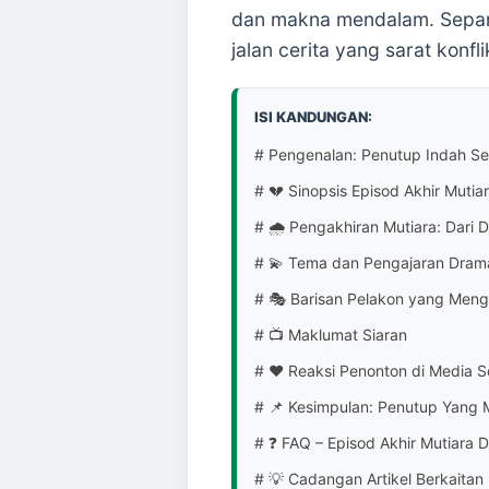
dan makna mendalam. Sepan
jalan cerita yang sarat konf
ISI KANDUNGAN:
# Pengenalan: Penutup Indah S
# 💔 Sinopsis Episod Akhir Mut
# 🌧️ Pengakhiran Mutiara: Dari D
# 💫 Tema dan Pengajaran Dram
# 🎭 Barisan Pelakon yang Meng
# 📺 Maklumat Siaran
# ❤️ Reaksi Penonton di Media S
# 📌 Kesimpulan: Penutup Yang 
# ❓ FAQ – Episod Akhir Mutiara
# 💡 Cadangan Artikel Berkaitan