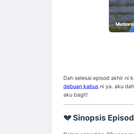
Dah selesai episod akhir ni
debuan kabus
ni ya. aku dah
aku bagi!!
💔
Sinopsis Episo