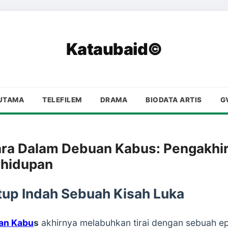
Kataubaid©
UTAMA
TELEFILEM
DRAMA
BIODATA ARTIS
G
ara Dalam Debuan Kabus: Pengakhi
ehidupan
tup Indah Sebuah Kisah Luka
an Kabu
s
akhirnya melabuhkan tirai dengan sebuah ep