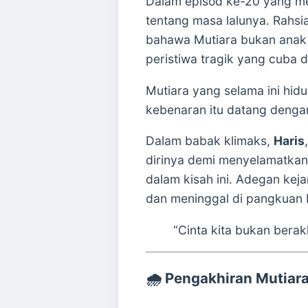
Dalam episod ke-20 yang 
tentang masa lalunya. Rahsi
bahawa Mutiara bukan anak 
peristiwa tragik yang cuba 
Mutiara yang selama ini hi
kebenaran itu datang dengan
Dalam babak klimaks,
Haris
dirinya demi menyelamatkan
dalam kisah ini. Adegan kej
dan meninggal di pangkuan 
“Cinta kita bukan berak
🌧️
Pengakhiran Mutiara: