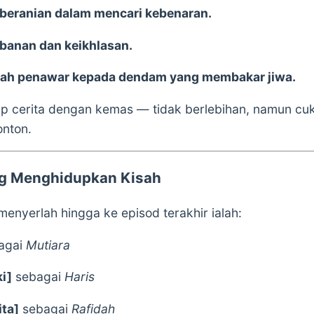
eberanian dalam mencari kebenaran.
banan dan keikhlasan.
ah penawar kepada dendam yang membakar jiwa.
tup cerita dengan kemas — tidak berlebihan, namun cu
onton.
ng Menghidupkan Kisah
enyerlah hingga ke episod terakhir ialah:
agai
Mutiara
i]
sebagai
Haris
ta]
sebagai
Rafidah