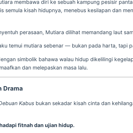
utiara membawa diri ke sebuah kampung pesisir pant
ulis semula kisah hidupnya, menebus kesilapan dan menc
yentuh perasaan, Mutiara dilihat memandang laut samb
ku temui mutiara sebenar — bukan pada harta, tapi pa
ngan simbolik bahawa walau hidup dikelilingi kegelapa
maafkan dan melepaskan masa lalu.
n Drama
 Debuan Kabus
bukan sekadar kisah cinta dan kehilan
adapi fitnah dan ujian hidup.