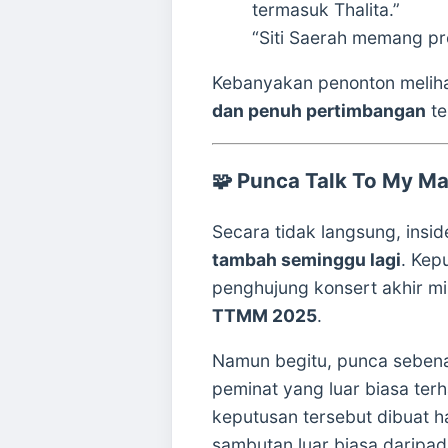
termasuk Thalita.”
“Siti Saerah memang pro
Kebanyakan penonton melih
dan penuh pertimbangan
te
🧩
Punca Talk To My M
Secara tidak langsung, insid
tambah seminggu lagi
. Kep
penghujung konsert akhir m
TTMM 2025
.
Namun begitu, punca sebena
peminat yang luar biasa ter
keputusan tersebut dibuat ha
sambutan luar biasa daripad