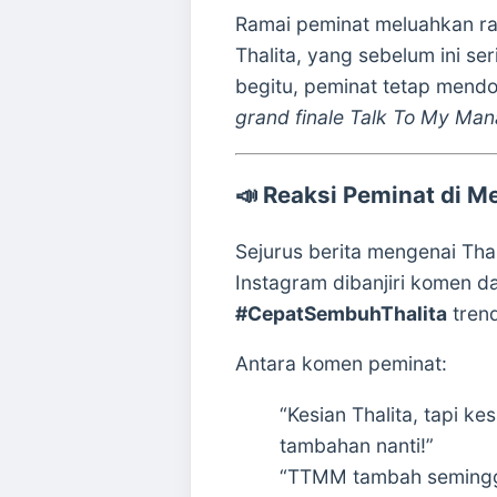
Ramai peminat meluahkan ra
Thalita, yang sebelum ini s
begitu, peminat tetap mend
grand finale Talk To My Ma
📣
Reaksi Peminat di Me
Sejurus berita mengenai Thali
Instagram dibanjiri komen 
#CepatSembuhThalita
trend
Antara komen peminat:
“Kesian Thalita, tapi k
tambahan nanti!”
“TTMM tambah seminggu 