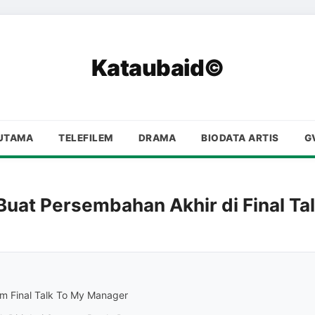
Kataubaid©
UTAMA
TELEFILEM
DRAMA
BIODATA ARTIS
G
 Buat Persembahan Akhir di Final T
lum Final Talk To My Manager