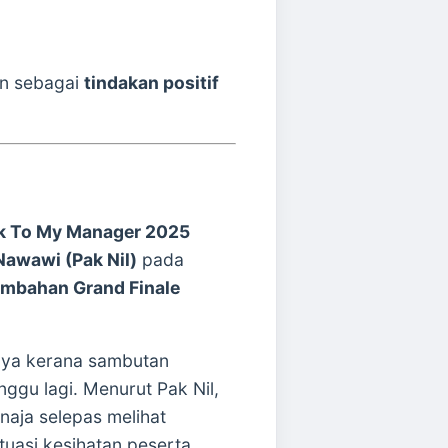
an sebagai
tindakan positif
k To My Manager 2025
 Nawawi (Pak Nil)
pada
mbahan Grand Finale
knya kerana sambutan
ggu lagi. Menurut Pak Nil,
naja selepas melihat
tuasi kesihatan peserta.