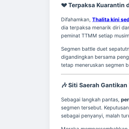
💔
Terpaksa Kuarantin d
Difahamkan,
Thalita kini s
dia terpaksa menarik diri d
peminat TTMM setiap musim
Segmen battle duet sepatu
digandingkan bersama pengur
tetap meneruskan segmen be
🎶
Siti Saerah Gantikan
Sebagai langkah pantas,
pen
segmen tersebut. Keputusan 
sebagai penyanyi, malah turu
Mereka mempersembahkan