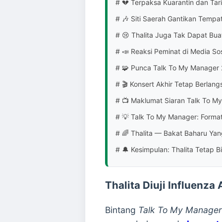
# 💔 Terpaksa Kuarantin dan Tari
# 🎶 Siti Saerah Gantikan Tempat
# 😢 Thalita Juga Tak Dapat Bu
# 📣 Reaksi Peminat di Media Sos
# 🧩 Punca Talk To My Manager
# 🎬 Konsert Akhir Tetap Berlan
# 📺 Maklumat Siaran Talk To M
# 💡 Talk To My Manager: Forma
# 🌈 Thalita — Bakat Baharu Ya
# 🔔 Kesimpulan: Thalita Tetap
Thalita Diuji Influenz
Bintang
Talk To My Manager