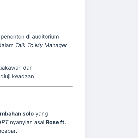
 penonton di auditorium
 dalam
Talk To My Manager
tiakawan dan
iuji keadaan.
sembahan solo
yang
APT
nyanyian asal
Rose ft.
ncabar.