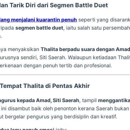
an Tarik Diri dari Segmen Battle Duet
edang menjalani kuarantin penuh
seperti yang disarank
aripada
segmen battle duet
, iaitu salah satu persembah
.
tnya menyaksikan
Thalita berpadu suara dengan Ama
usnya sendiri, Siti Saerah. Walaupun ketiadaan Thalit
rkenaan dengan penuh tertib dan profesional.
 Tempat Thalita di Pentas Akhir
gurus kepada Amad, Siti Saerah
, tampil
menggantika
ini disambut baik oleh penonton kerana Saerah bukan
t bergelar pengurus yang berdisiplin dan kreatif.
dua lagu penuh emosi
iaitu: