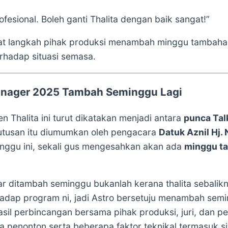
fesional. Boleh ganti Thalita dengan baik sangat!”
at langkah pihak produksi menambah minggu tambah
rhadap situasi semasa.
anager 2025 Tambah Seminggu Lagi
en Thalita ini turut dikatakan menjadi antara
punca Tal
utusan itu diumumkan oleh pengacara
Datuk Aznil Hj.
inggu ini, sekali gus mengesahkan akan ada
minggu ta
r ditambah seminggu bukanlah kerana thalita sebali
hadap program ni, jadi Astro bersetuju menambah semin
sil perbincangan bersama pihak produksi, juri, dan pe
a penonton serta beberapa faktor teknikal termasuk si