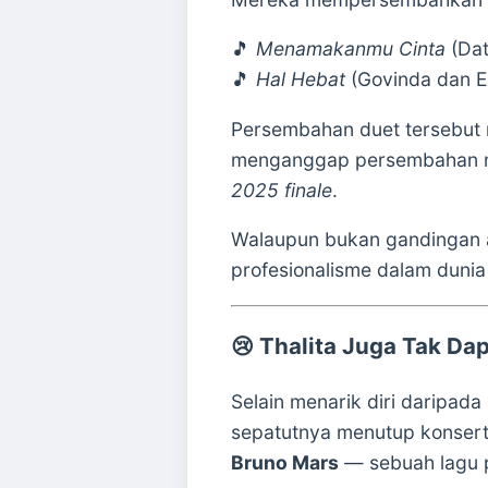
🎵
Menamakanmu Cinta
(Dat
🎵
Hal Hebat
(Govinda dan Er
Persembahan duet tersebu
menganggap persembahan me
2025 finale
.
Walaupun bukan gandingan 
profesionalisme dalam duni
😢
Thalita Juga Tak Da
Selain menarik diri daripada
sepatutnya menutup konsert 
Bruno Mars
— sebuah lagu 