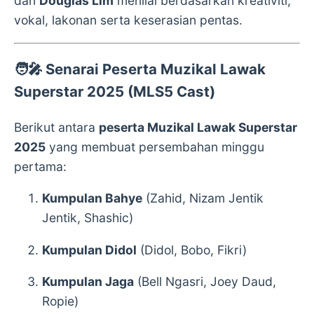
dan
Douglas Lim
menilai berdasarkan kreativiti,
vokal, lakonan serta keserasian pentas.
🧑‍🎤
Senarai Peserta Muzikal Lawak
Superstar 2025 (MLS5 Cast)
Berikut antara
peserta Muzikal Lawak Superstar
2025
yang membuat persembahan minggu
pertama:
Kumpulan Bahye
(Zahid, Nizam Jentik
Jentik, Shashic)
Kumpulan Didol
(Didol, Bobo, Fikri)
Kumpulan Jaga
(Bell Ngasri, Joey Daud,
Ropie)