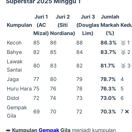
Superstar 2025 Minggu 1
Juri 1
Juri 2
Juri 3
Jumlah
Kumpulan
(AC
(Siti
(Douglas
Markah
Ked
Mizal)
Nordiana)
Lim)
(%)
Kecoh
85
86
88
86.3%
🥇 1
Bahye
82
85
84
83.7%
🥈 2
Lawak
80
83
82
81.7%
🥉 3
Santai
Jaga
77
80
79
78.7%
4
Huru Hara
75
76
78
76.3%
5
Didol
72
74
73
73.0%
6
Gempak
69
70
72
70.3%
7 ❌
Gila
➡️
Kumpulan
Gempak
Gila
menjadi kumpulan