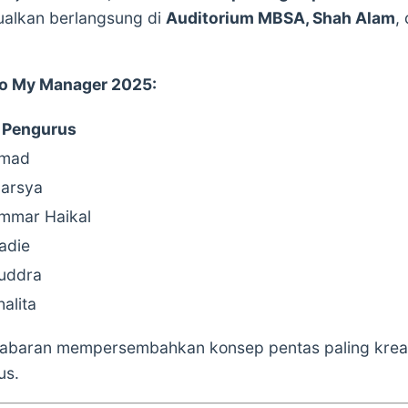
ualkan berlangsung di
Auditorium MBSA, Shah Alam
,
 To My Manager 2025:
Pengurus
mad
arsya
mmar Haikal
adie
uddra
halita
cabaran mempersembahkan konsep pentas paling kreat
us.