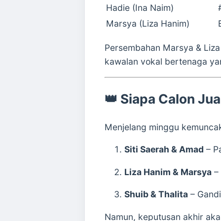
Hadie (Ina Naim)
Marsya (Liza Hanim)
Persembahan Marsya & Liz
kawalan vokal bertenaga ya
👑 Siapa Calon Ju
Menjelang minggu kemuncak
Siti Saerah & Amad
– P
Liza Hanim & Marsya
– 
Shuib & Thalita
– Gandi
Namun, keputusan akhir aka