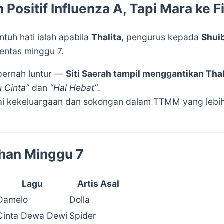
 Positif Influenza A, Tapi Mara ke F
uh hati ialah apabila
Thalita
, pengurus kepada
Shui
pentas minggu 7.
pernah luntur —
Siti Saerah tampil menggantikan Thal
Cinta”
dan
“Hal Hebat”
.
ilai kekeluargaan dan sokongan dalam TTMM yang lebi
han Minggu 7
Lagu
Artis Asal
Damelo
Dolla
Cinta Dewa Dewi
Spider