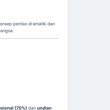
konsep pentas dramatik dan
bangsa.
esional (70%)
dan
undian