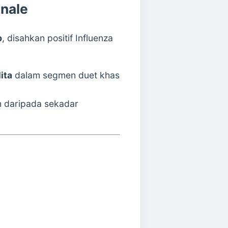
inale
b
, disahkan positif Influenza
ita
dalam segmen duet khas
h daripada sekadar