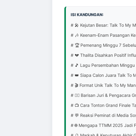
ISI KANDUNGAN:
# 🎤 Kejutan Besar: Talk To My
# 🎶 Keenam-Enam Pasangan Kem
# 🏆 Pemenang Minggu 7 Sebelu
# 💔 Thalita Disahkan Positif Inf
# 🎵 Lagu Persembahan Minggu
# 👑 Siapa Calon Juara Talk To
# 🎬 Format Unik Talk To My Ma
# 👩‍⚖️ Barisan Juri & Pengacara
# 📺 Cara Tonton Grand Finale 
# 💬 Reaksi Peminat di Media Sos
# 🌐 Mengapa TTMM 2025 Jadi 
# 🔮 Markah & Keputusan Akhir