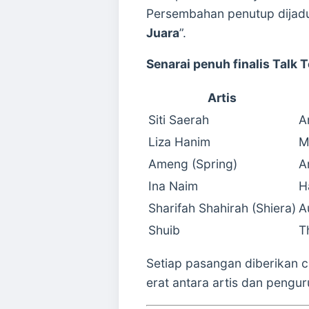
Persembahan penutup dijad
Juara
”.
Senarai penuh finalis Talk
Artis
Siti Saerah
A
Liza Hanim
M
Ameng (Spring)
A
Ina Naim
H
Sharifah Shahirah (Shiera)
A
Shuib
T
Setiap pasangan diberikan 
erat antara artis dan pengur