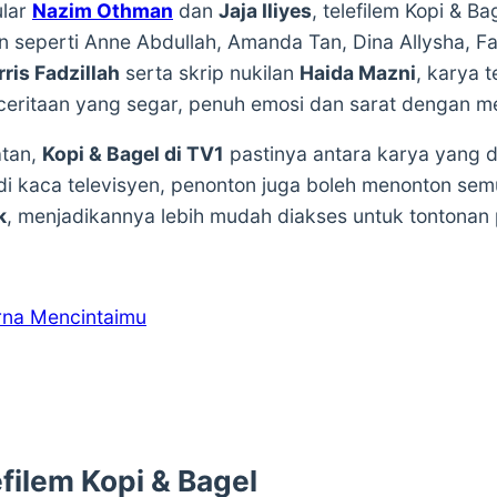
ular
Nazim Othman
dan
Jaja Iliyes
, telefilem Kopi & B
n seperti Anne Abdullah, Amanda Tan, Dina Allysha, Fa
ris Fadzillah
serta skrip nukilan
Haida Mazni
, karya 
ceritaan yang segar, penuh emosi dan sarat dengan m
atan,
Kopi & Bagel di TV1
pastinya antara karya yang d
i kaca televisyen, penonton juga boleh menonton semula
k
, menjadikannya lebih mudah diakses untuk tontonan 
rna Mencintaimu
filem Kopi & Bagel