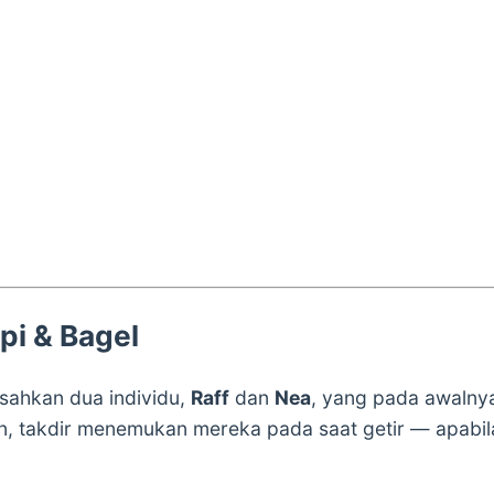
pi & Bagel
ahkan dua individu,
Raff
dan
Nea
, yang pada awalny
un, takdir menemukan mereka pada saat getir — apabi