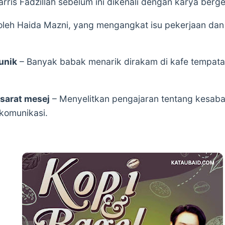
rris Fadzillah sebelum ini dikenali dengan karya berg
 oleh Haida Mazni, yang mengangkat isu pekerjaan da
unik
– Banyak babak menarik dirakam di kafe tempat
 sarat mesej
– Menyelitkan pengajaran tentang kesab
komunikasi.