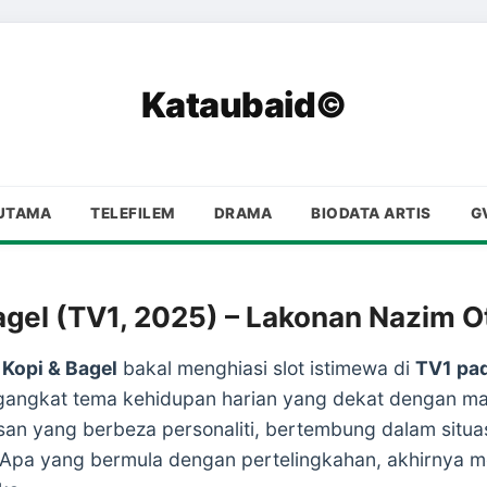
Kataubaid©
UTAMA
TELEFILEM
DRAMA
BIODATA ARTIS
G
agel (TV1, 2025) – Lakonan Nazim O
k
Kopi & Bagel
bakal menghiasi slot istimewa di
TV1 pad
angkat tema kehidupan harian yang dekat dengan masy
san yang berbeza personaliti, bertembung dalam situ
 Apa yang bermula dengan pertelingkahan, akhirnya 