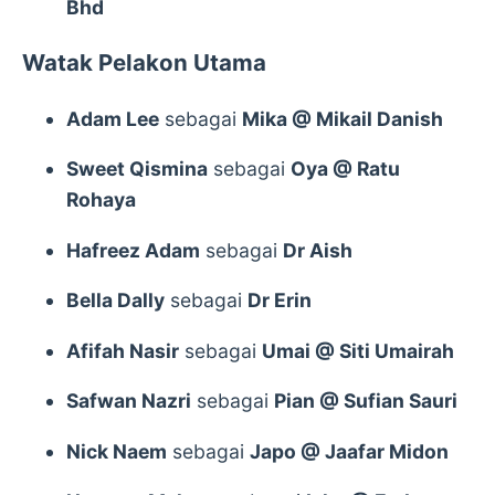
Bhd
Watak Pelakon Utama
Adam Lee
sebagai
Mika @ Mikail Danish
Sweet Qismina
sebagai
Oya @ Ratu
Rohaya
Hafreez Adam
sebagai
Dr Aish
Bella Dally
sebagai
Dr Erin
Afifah Nasir
sebagai
Umai @ Siti Umairah
Safwan Nazri
sebagai
Pian @ Sufian Sauri
Nick Naem
sebagai
Japo @ Jaafar Midon