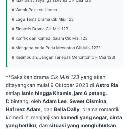
# Maklumat Tayangan Drama Cik Misi 123
# Watak Pelakon Utama
# Lagu Tema Drama Cik Misi 123
# Sinopsis Drama Cik Misi 123
# Konflik dan Komedi dalam Cik Misi 123
# Mengapa Anda Perlu Menonton Cik Misi 123?
# Kesimpulan: Jangan Terlepas Menonton Cik Misi 123!
**Saksikan drama
Cik Misi 123
yang akan
ditayangkan mulai 9 Oktober 2023 di
Astro Ria
setiap
Isnin hingga Khamis, jam 6 petang
.
Dibintangi oleh
Adam Lee
,
Sweet Qismina
,
Hafreez Adam
, dan
Bella Dally
, drama romantik
komedi ini menjanjikan
komedi yang segar
,
cinta
yang berliku
, dan
situasi yang menghiburkan
.