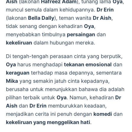
Aish
(lakonan
Hafreez Adam
), tunang lama
Oya
,
muncul semula dalam kehidupannya.
Dr Erin
(lakonan
Bella Dally
), teman wanita
Dr Aish
,
tidak senang dengan kehadiran
Oya
,
menyebabkan timbulnya
persaingan
dan
kekeliruan
dalam hubungan mereka.
Di tengah-tengah perasaan cinta yang berputik,
Oya
harus menghadapi
tekanan emosional
dan
keraguan
terhadap masa depannya, sementara
Mika
yang semakin jatuh cinta kepadanya,
berusaha untuk menunjukkan bahawa dia adalah
pilihan terbaik untuk
Oya
. Namun, kehadiran
Dr
Aish
dan
Dr Erin
memburukkan keadaan,
menjadikan cerita ini penuh dengan
komedi
dan
kekeliruan yang menggelikan hati
.