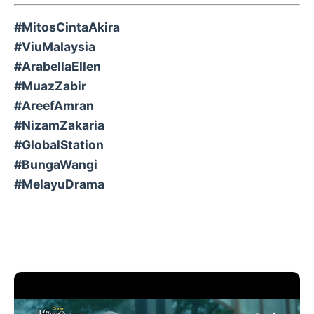
#MitosCintaAkira
#ViuMalaysia
#ArabellaEllen
#MuazZabir
#AreefAmran
#NizamZakaria
#GlobalStation
#BungaWangi
#MelayuDrama