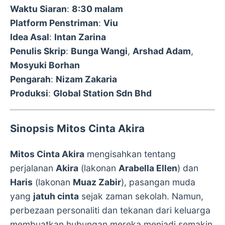
Waktu Siaran
:
8:30 malam
Platform Penstriman
:
Viu
Idea Asal
:
Intan Zarina
Penulis Skrip
:
Bunga Wangi
,
Arshad Adam
,
Mosyuki Borhan
Pengarah
:
Nizam Zakaria
Produksi
:
Global Station Sdn Bhd
Sinopsis Mitos Cinta Akira
Mitos Cinta Akira
mengisahkan tentang
perjalanan
Akira
(lakonan
Arabella Ellen
) dan
Haris
(lakonan
Muaz Zabir
), pasangan muda
yang
jatuh cinta
sejak zaman sekolah. Namun,
perbezaan personaliti dan tekanan dari keluarga
membuatkan hubungan mereka menjadi semakin