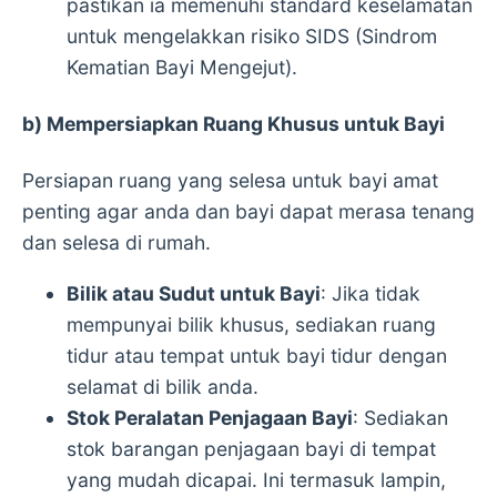
pastikan ia memenuhi standard keselamatan
untuk mengelakkan risiko SIDS (Sindrom
Kematian Bayi Mengejut).
b)
Mempersiapkan Ruang Khusus untuk Bayi
Persiapan ruang yang selesa untuk bayi amat
penting agar anda dan bayi dapat merasa tenang
dan selesa di rumah.
Bilik atau Sudut untuk Bayi
: Jika tidak
mempunyai bilik khusus, sediakan ruang
tidur atau tempat untuk bayi tidur dengan
selamat di bilik anda.
Stok Peralatan Penjagaan Bayi
: Sediakan
stok barangan penjagaan bayi di tempat
yang mudah dicapai. Ini termasuk lampin,