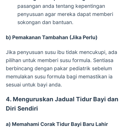
pasangan anda tentang kepentingan
penyusuan agar mereka dapat memberi
sokongan dan bantuan.
b)
Pemakanan Tambahan (Jika Perlu)
Jika penyusuan susu ibu tidak mencukupi, ada
pilihan untuk memberi susu formula. Sentiasa
berbincang dengan pakar pediatrik sebelum
memulakan susu formula bagi memastikan ia
sesuai untuk bayi anda.
4. Menguruskan Jadual Tidur Bayi dan
Diri Sendiri
a)
Memahami Corak Tidur Bayi Baru Lahir