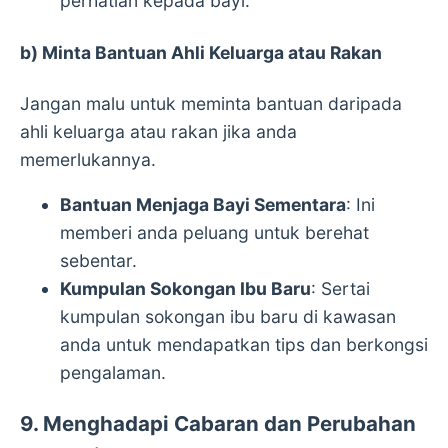
perhatian kepada bayi.
b)
Minta Bantuan Ahli Keluarga atau Rakan
Jangan malu untuk meminta bantuan daripada
ahli keluarga atau rakan jika anda
memerlukannya.
Bantuan Menjaga Bayi Sementara
: Ini
memberi anda peluang untuk berehat
sebentar.
Kumpulan Sokongan Ibu Baru
: Sertai
kumpulan sokongan ibu baru di kawasan
anda untuk mendapatkan tips dan berkongsi
pengalaman.
9. Menghadapi Cabaran dan Perubahan