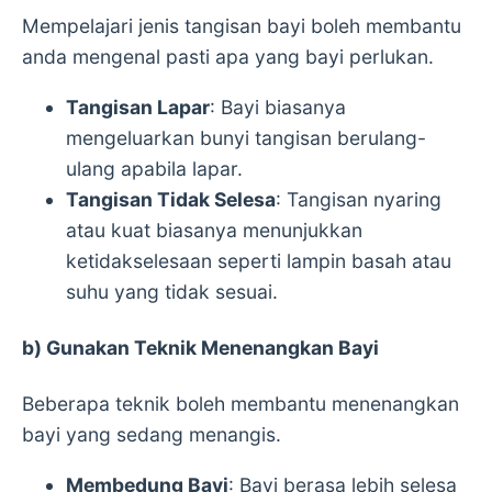
Mempelajari jenis tangisan bayi boleh membantu
anda mengenal pasti apa yang bayi perlukan.
Tangisan Lapar
: Bayi biasanya
mengeluarkan bunyi tangisan berulang-
ulang apabila lapar.
Tangisan Tidak Selesa
: Tangisan nyaring
atau kuat biasanya menunjukkan
ketidakselesaan seperti lampin basah atau
suhu yang tidak sesuai.
b)
Gunakan Teknik Menenangkan Bayi
Beberapa teknik boleh membantu menenangkan
bayi yang sedang menangis.
Membedung Bayi
: Bayi berasa lebih selesa