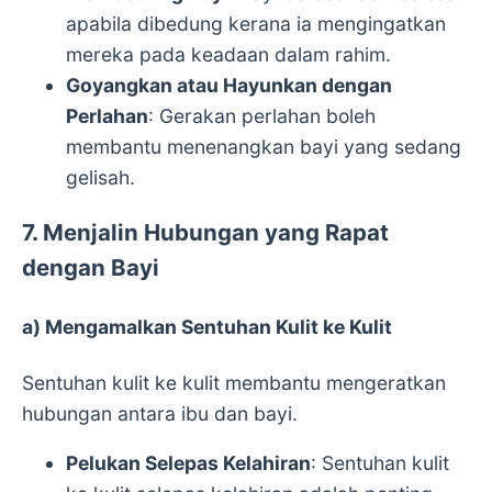
apabila dibedung kerana ia mengingatkan
mereka pada keadaan dalam rahim.
Goyangkan atau Hayunkan dengan
Perlahan
: Gerakan perlahan boleh
membantu menenangkan bayi yang sedang
gelisah.
7. Menjalin Hubungan yang Rapat
dengan Bayi
a)
Mengamalkan Sentuhan Kulit ke Kulit
Sentuhan kulit ke kulit membantu mengeratkan
hubungan antara ibu dan bayi.
Pelukan Selepas Kelahiran
: Sentuhan kulit