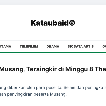
Kataubaid©
UTAMA
TELEFILEM
DRAMA
BIODATA ARTIS
G
Musang, Tersingkir di Minggu 8 Th
ang diberikan oleh para peserta. Selain dari peningka
ngan penyingkiran peserta Musang.