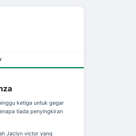
V
anza
minggu ketiga untuk gegar
enapa tiada penyingkiran
ah Jaclyn victor yang