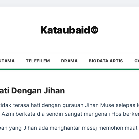
Kataubaid©
UTAMA
TELEFILEM
DRAMA
BIODATA ARTIS
G
ati Dengan Jihan
tidak terasa hati dengan gurauan Jihan Muse selepas k
Azmi berkata dia sendiri sangat mengenali Hos berken
mbah yang Jihan ada menghantar mesej memohon maat