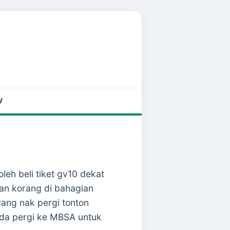
V
h beli tiket gv10 dekat
gan korang di bahagian
yang nak pergi tonton
nda pergi ke MBSA untuk