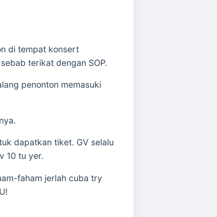
n di tempat konsert
sebab terikat dengan SOP.
halang penonton memasuki
nya.
k dapatkan tiket. GV selalu
v 10 tu yer.
ham-faham jerlah cuba try
U!