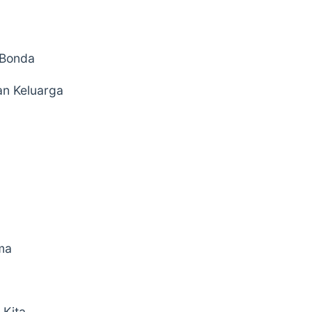
 Bonda
n Keluarga
ma
 Kita