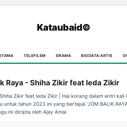
Kataubaid©
UTAMA
TELEFILEM
DRAMA
BIODATA ARTIS
G
k Raya - Shiha Zikir feat Ieda Zikir
hiha Zikir feat Ieda Zikir | Hai korang dalam entri kali
u untuk tahun 2023 ini yang bertajuk 'JOM BALIK RAYA'
Lagu ini dicipta oleh Ajay Amai.