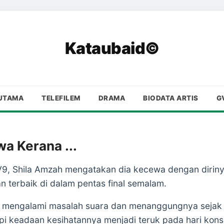
Kataubaid©
UTAMA
TELEFILEM
DRAMA
BIODATA ARTIS
G
a Kerana ...
, Shila Amzah mengatakan dia kecewa dengan dirinya 
terbaik di dalam pentas final semalam.
 mengalami masalah suara dan menanggungnya sejak h
pi keadaan kesihatannya menjadi teruk pada hari konse