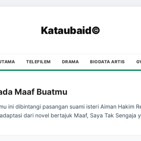
Kataubaid©
UTAMA
TELEFILEM
DRAMA
BIODATA ARTIS
G
iada Maaf Buatmu
u ini dibintangi pasangan suami isteri Aiman Hakim R
adaptasi dari novel bertajuk Maaf, Saya Tak Sengaja ya