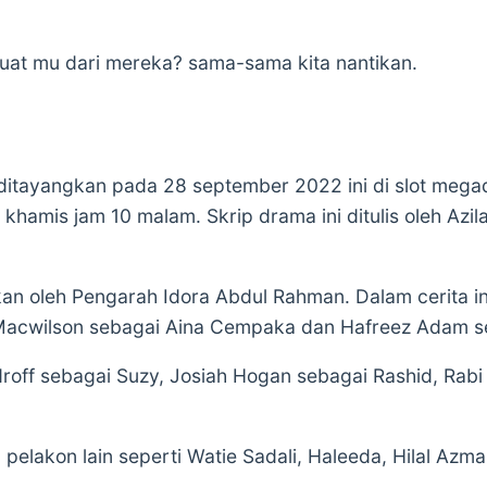
uat mu dari mereka? sama-sama kita nantikan.
ditayangkan pada 28 september 2022 ini di slot mega
a khamis jam 10 malam. Skrip drama ini ditulis oleh Azi
kan oleh Pengarah Idora Abdul Rahman. Dalam cerita i
h Macwilson sebagai Aina Cempaka dan Hafreez Adam s
droff sebagai Suzy, Josiah Hogan sebagai Rashid, Rabi
pelakon lain seperti Watie Sadali, Haleeda, Hilal Azm