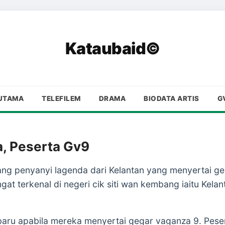
Kataubaid©
UTAMA
TELEFILEM
DRAMA
BIODATA ARTIS
G
a, Peserta Gv9
ang penyanyi lagenda dari Kelantan yang menyertai g
gat terkenal di negeri cik siti wan kembang iaitu Kelan
ru apabila mereka menyertai gegar vaganza 9. Peserta