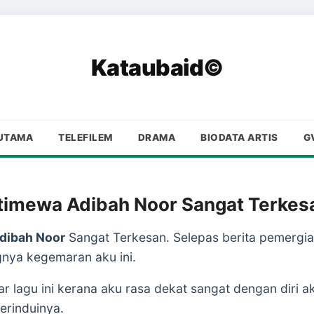
Kataubaid©
UTAMA
TELEFILEM
DRAMA
BIODATA ARTIS
G
Istimewa Adibah Noor Sangat Terkes
Adibah Noor
Sangat Terkesan. Selepas berita pemergia
nya kegemaran aku ini.
lagu ini kerana aku rasa dekat sangat dengan diri aku
merinduinya.