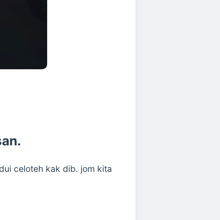
san.
i celoteh kak dib. jom kita