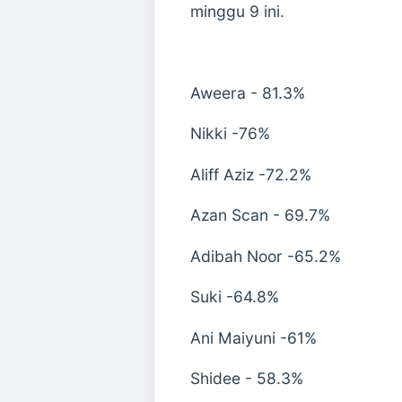
minggu 9 ini.
Aweera - 81.3%
Nikki -76%
Aliff Aziz -72.2%
Azan Scan - 69.7%
Adibah Noor -65.2%
Suki -64.8%
Ani Maiyuni -61%
Shidee - 58.3%