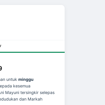
V
9
han untuk
minggu
 kepada kesemua
i Mayuni tersingkir selepas
Kedudukan dan Markah