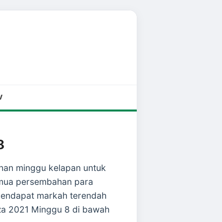
V
8
han minggu kelapan untuk
emua persembahan para
 mendapat markah terendah
za 2021 Minggu 8 di bawah