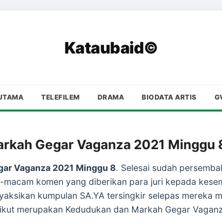
Kataubaid©
UTAMA
TELEFILEM
DRAMA
BIODATA ARTIS
G
rkah Gegar Vaganza 2021 Minggu 
gar Vaganza 2021 Minggu 8
. Selesai sudah persemba
m-macam komen yang diberikan para juri kepada kes
enyaksikan kumpulan SA.YA tersingkir selepas mereka
erikut merupakan Kedudukan dan Markah Gegar Vagan