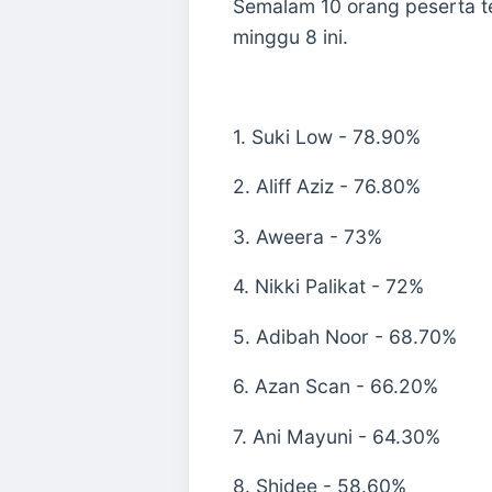
Semalam 10 orang peserta t
minggu 8 ini.
1. Suki Low - 78.90%
2. Aliff Aziz - 76.80%
3. Aweera - 73%
4. Nikki Palikat - 72%
5. Adibah Noor - 68.70%
6. Azan Scan - 66.20%
7. Ani Mayuni - 64.30%
8. Shidee - 58.60%