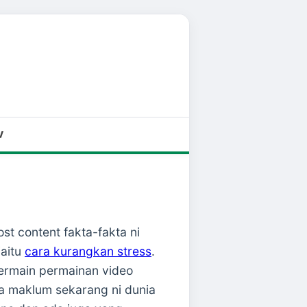
V
st content fakta-fakta ni
iaitu
cara kurangkan stress
.
ermain permainan video
a maklum sekarang ni dunia