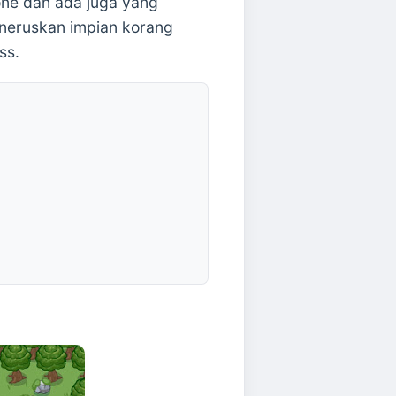
ne dan ada juga yang
eneruskan impian korang
ss.