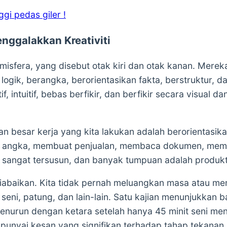
gi pedas giler !
nggalakkan Kreativiti
isfera, yang disebut otak kiri dan otak kanan. Merek
is, logik, berangka, berorientasikan fakta, berstruktur, 
f, intuitif, bebas berfikir, dan berfikir secara visual
 besar kerja yang kita lakukan adalah berorientasikan 
angka, membuat penjualan, membaca dokumen, memanip
 sangat tersusun, dan banyak tumpuan adalah produkti
diabaikan. Kita tidak pernah meluangkan masa atau me
rti seni, patung, dan lain-lain. Satu kajian menunjukka
nurun dengan ketara setelah hanya 45 minit seni men
punyai kesan yang signifikan terhadap tahap tekanan