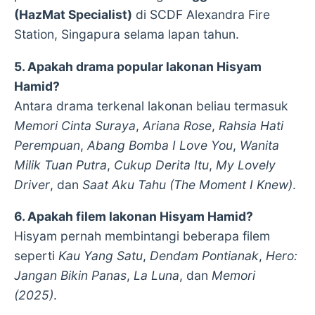
(HazMat Specialist)
di SCDF Alexandra Fire
Station, Singapura selama lapan tahun.
5. Apakah drama popular lakonan Hisyam
Hamid?
Antara drama terkenal lakonan beliau termasuk
Memori Cinta Suraya
,
Ariana Rose
,
Rahsia Hati
Perempuan
,
Abang Bomba I Love You
,
Wanita
Milik Tuan Putra
,
Cukup Derita Itu
,
My Lovely
Driver
, dan
Saat Aku Tahu (The Moment I Knew)
.
6. Apakah filem lakonan Hisyam Hamid?
Hisyam pernah membintangi beberapa filem
seperti
Kau Yang Satu
,
Dendam Pontianak
,
Hero:
Jangan Bikin Panas
,
La Luna
, dan
Memori
(2025)
.