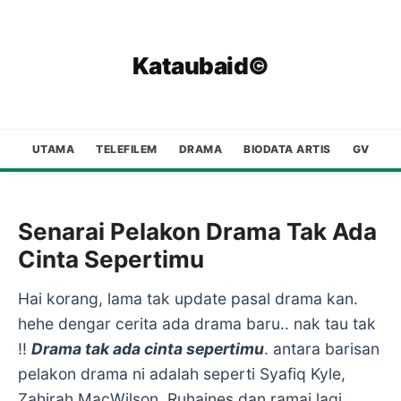
Kataubaid©
UTAMA
TELEFILEM
DRAMA
BIODATA ARTIS
GV
Senarai Pelakon Drama Tak Ada
Cinta Sepertimu
Hai korang, lama tak update pasal drama kan.
hehe dengar cerita ada drama baru.. nak tau tak
!!
Drama tak ada cinta sepertimu
. antara barisan
pelakon drama ni adalah seperti Syafiq Kyle,
Zahirah MacWilson, Ruhaines dan ramai lagi..