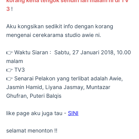
korang kena tengok sendiri lah malam ni di TV
3
!
Aku kongsikan sedikit info dengan korang
mengenai cerekarama studio awie ni.
👉 Waktu Siaran : Sabtu, 27 Januari 2018, 10.00
malam
👉 TV3
👉 Senarai Pelakon yang terlibat adalah Awie,
Jasmin Hamid, Liyana Jasmay, Muntazar
Ghufran, Puteri Balqis
like page aku juga tau -
SINI
selamat menonton !!