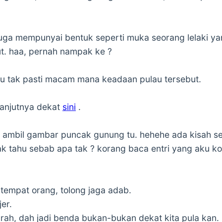
uga mempunyai bentuk seperti muka seorang lelaki y
ut. haa, pernah nampak ke ?
aku tak pasti macam mana keadaan pulau tersebut.
lanjutnya dekat
sini
.
ku ambil gambar puncak gunung tu. hehehe ada kisah 
nak tahu sebab apa tak ? korang baca entri yang aku ko
i tempat orang, tolong jaga adab.
jer.
arah, dah jadi benda bukan-bukan dekat kita pula kan.