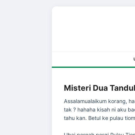
Misteri Dua Tandu
Assalamualaikum korang, hari
tak ? hahaha kisah ni aku b
tahu kan. Betul ke pulau tio
Ubai pernah pergi Pulau Tio