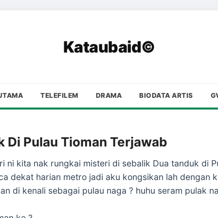
Kataubaid©
UTAMA
TELEFILEM
DRAMA
BIODATA ARTIS
G
k Di Pulau Tioman Terjawab
 ni kita nak rungkai misteri di sebalik Dua tanduk di
aca dekat harian metro jadi aku kongsikan lah dengan 
man di kenali sebagai pulau naga ? huhu seram pulak nak
man ke ?