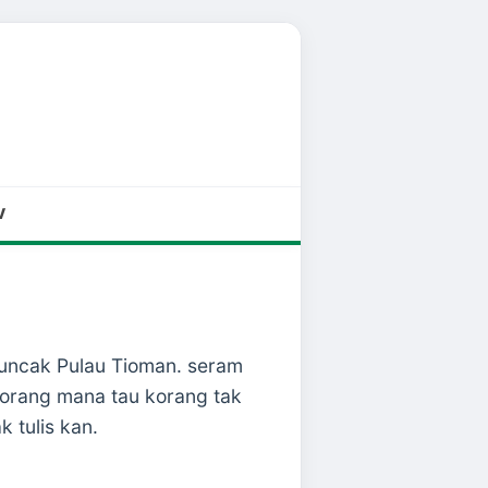
V
 Puncak Pulau Tioman. seram
korang mana tau korang tak
 tulis kan.