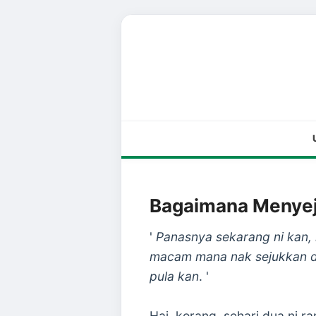
Bagaimana Menyej
'
Panasnya sekarang ni kan, 
macam mana nak sejukkan dir
pula kan
. '
Hai, korang. sehari dua ni 