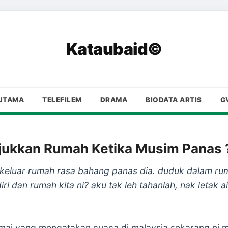
Kataubaid©
UTAMA
TELEFILEM
DRAMA
BIODATA ARTIS
G
ukkan Rumah Ketika Musim Panas 
keluar rumah rasa bahang panas dia. duduk dalam rum
i dan rumah kita ni? aku tak leh tahanlah, nak letak 
ramai yang mengatakan cuaca di malaysia sekarang ni 