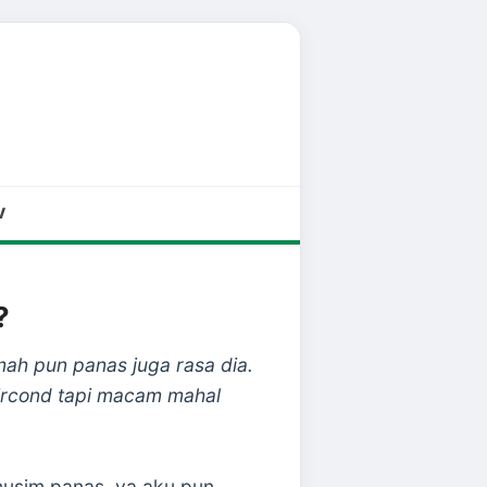
V
?
ah pun panas juga rasa dia.
aircond tapi macam mahal
musim panas. ya aku pun