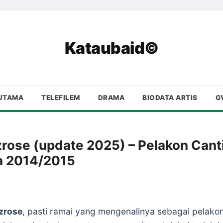
Kataubaid©
UTAMA
TELEFILEM
DRAMA
BIODATA ARTIS
G
zrose (update 2025) – Pelakon Cant
a 2014/2015
zrose
, pasti ramai yang mengenalinya sebagai pelakon