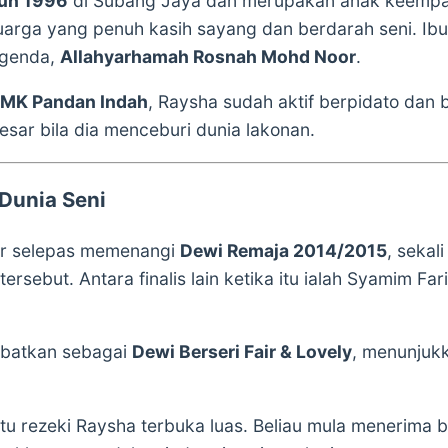
un 1996
di Subang Jaya dan merupakan anak keempat 
uarga yang penuh kasih sayang dan berdarah seni. Ib
egenda,
Allahyarhamah Rosnah Mohd Noor
.
MK Pandan Indah
, Raysha sudah aktif berpidato dan
besar bila dia menceburi dunia lakonan.
 Dunia Seni
ar selepas memenangi
Dewi Remaja 2014/2015
, sekal
ersebut. Antara finalis lain ketika itu ialah Syamim F
nobatkan sebagai
Dewi Berseri Fair & Lovely
, menunjuk
tu rezeki Raysha terbuka luas. Beliau mula menerima