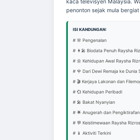
kaca televisyen Malaysia. W
penonton sejak mula bergiat
ISI KANDUNGAN:
# 🌸 Pengenalan
# 👩‍🎤 Biodata Penuh Raysha Ri
# 🌼 Kehidupan Awal Raysha Riz
# 🌹 Dari Dewi Remaja ke Dunia 
# 🎬 Kerjaya Lakonan dan Filemo
# 💞 Kehidupan Peribadi
# 🎤 Bakat Nyanyian
# 🌟 Anugerah dan Pengiktirafan
# 💬 Keistimewaan Raysha Rizro
# 📱 Aktiviti Terkini