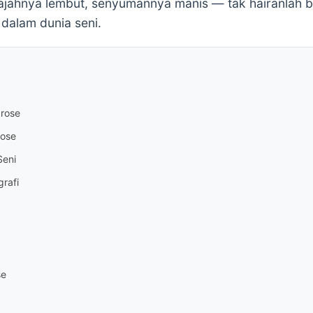
ajahnya lembut, senyumannya manis — tak hairanlah be
 dalam dunia seni.
zrose
rose
Seni
grafi
se