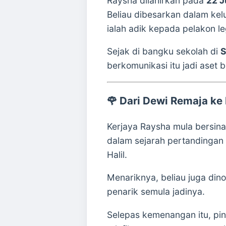
Raysha dilahirkan pada
22 J
Beliau dibesarkan dalam kel
ialah adik kepada pelakon l
Sejak di bangku sekolah di
S
berkomunikasi itu jadi aset 
🌹
Dari Dewi Remaja ke
Kerjaya Raysha mula bersin
dalam sejarah pertandingan t
Halil.
Menariknya, beliau juga di
penarik semula jadinya.
Selepas kemenangan itu, pin