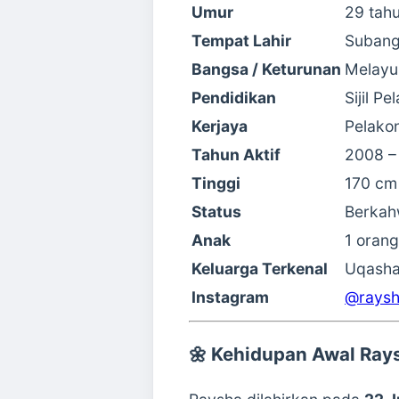
Umur
29 tah
Tempat Lahir
Subang
Bangsa / Keturunan
Melayu
Pendidikan
Sijil P
Kerjaya
Pelako
Tahun Aktif
2008 – 
Tinggi
170 cm
Status
Berkahw
Anak
1 orang
Keluarga Terkenal
Uqasha
Instagram
@raysh
🌼
Kehidupan Awal Rays