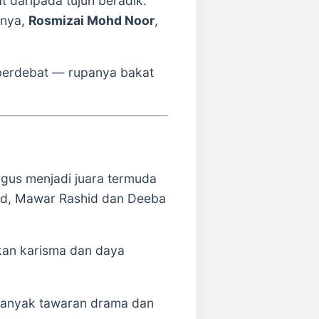
daripada tujuh beradik.
unya,
Rosmizai Mohd Noor
,
 berdebat — rupanya bakat
i gus menjadi juara termuda
arid, Mawar Rashid dan Deeba
kan karisma dan daya
 banyak tawaran drama dan