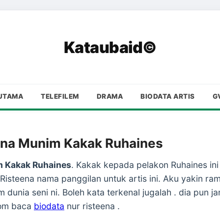
Kataubaid©
UTAMA
TELEFILEM
DRAMA
BIODATA ARTIS
G
ena Munim Kakak Ruhaines
m Kakak Ruhaines
. Kakak kepada pelakon Ruhaines in
Risteena nama panggilan untuk artis ini. Aku yakin ram
unia seni ni. Boleh kata terkenal jugalah . dia pun jar
jom baca
biodata
nur risteena .