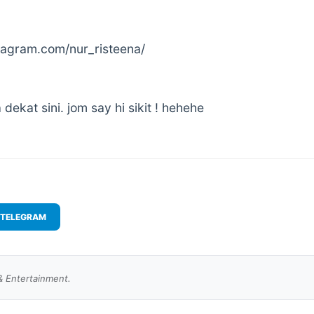
tagram.com/nur_risteena/
dekat sini. jom say hi sikit ! hehehe
TELEGRAM
& Entertainment.