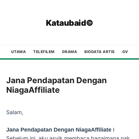
Kataubaid©
UTAMA
TELEFILEM
DRAMA
BIODATA ARTIS
GV
Jana Pendapatan Dengan
NiagaAffiliate
Salam,
Jana Pendapatan Dengan NiagaAffiliate
I
Sebelum ini, aku asyik membaca bagaimana nak