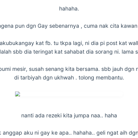
hahaha.
gena pun dgn Gay sebenarnya , cuma nak cita kawan 
#akubukangay kat fb. tu tkpa lagi, ni dia pi post kat wal
alah sbb dia teringat kat sahabat dia sorang ni. lama 
 bumi mesir, susah senang kita bersama. sbb jauh dgn m
di tarbiyah dgn ukhwah . tolong membantu.
nanti ada rezeki kita jumpa naa.. haha
 anggap aku ni gay ke apa.. hahaha.. geli ngat aih dgn