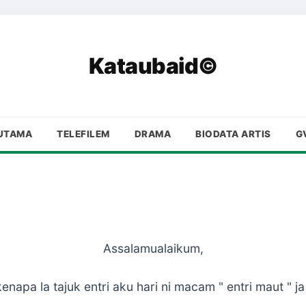
Kataubaid©
UTAMA
TELEFILEM
DRAMA
BIODATA ARTIS
G
Assalamualaikum,
kenapa la tajuk entri aku hari ni macam " entri maut " ja 