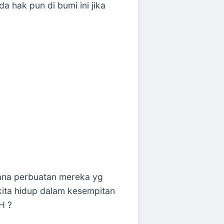
 hak pun di bumi ini jika
rana perbuatan mereka yg
kita hidup dalam kesempitan
H ?