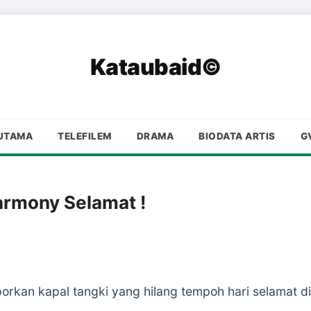
Kataubaid©
UTAMA
TELEFILEM
DRAMA
BIODATA ARTIS
G
armony Selamat !
porkan kapal tangki yang hilang tempoh hari selamat di