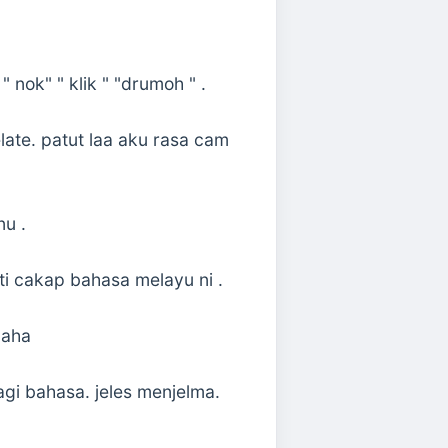
 nok" " klik " "drumoh " .
late. patut laa aku rasa cam
nu .
ti cakap bahasa melayu ni .
 haha
gi bahasa. jeles menjelma.