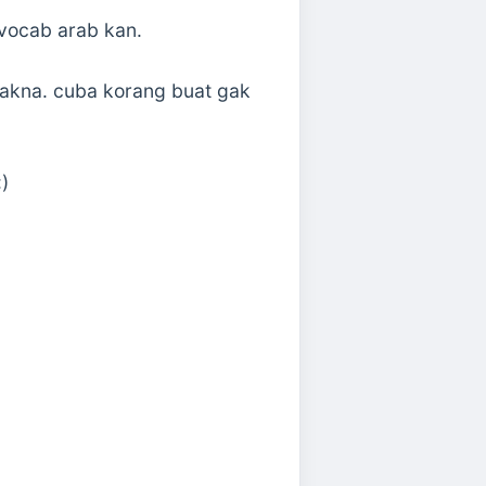
 vocab arab kan.
ermakna. cuba korang buat gak
)