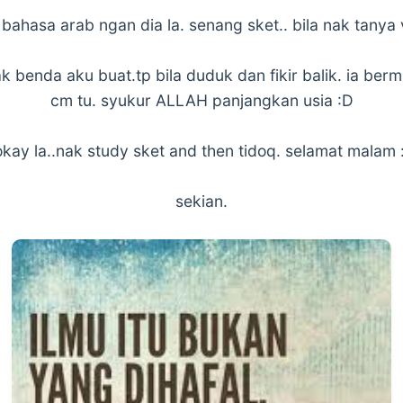
 bahasa arab ngan dia la. senang sket.. bila nak tanya
nyak benda aku buat.tp bila duduk dan fikir balik. ia b
cm tu. syukur ALLAH panjangkan usia :D
okay la..nak study sket and then tidoq. selamat malam :
sekian.