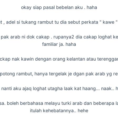
okay siap pasal bebelan aku . haha
 , adel si tukang rambut tu dia sebut perkata " kawe " "
 pak arab ni dok cakap . rupanya2 dia cakap loghat ke
familiar ja. haha
 ckap nak kawin dengan orang kelantan atau terengga
 potong rambut, hanya tergelak je dgan pak arab yg re
nanti aku ajaq loghat utagha laak kat haang... naak..
asa. boleh berbahasa melayu turki arab dan beberapa la
itulah kehebatannya.. hehe