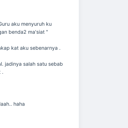
 Guru aku menyuruh ku
gan benda2 ma'siat "
cakap kat aku sebenarnya .
l. jadinya salah satu sebab
 .
laah.. haha