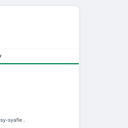
V
sy-syafie .