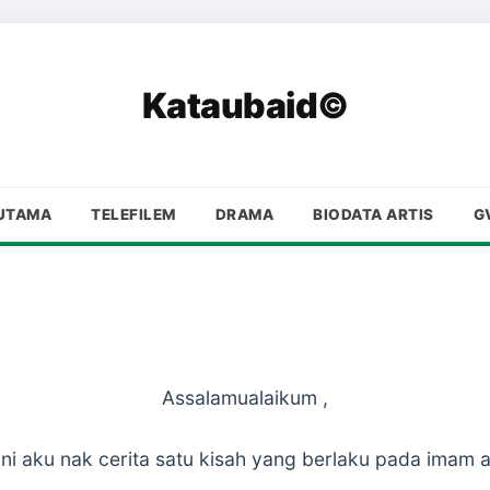
Kataubaid©
UTAMA
TELEFILEM
DRAMA
BIODATA ARTIS
G
Assalamualaikum ,
i ni aku nak cerita satu kisah yang berlaku pada imam a