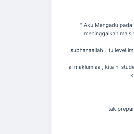
" Aku Mengadu pada g
meninggalkan ma'sia
subhanaallah , itu level 
al maklumlaa , kita ni stu
k
tak prepar