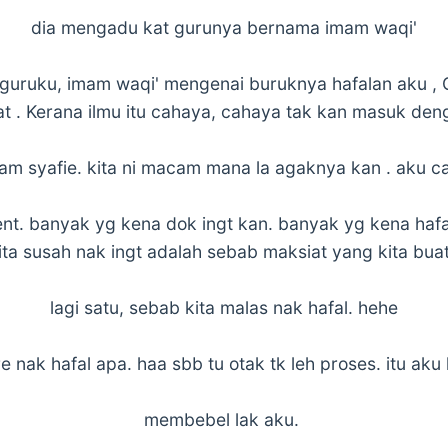
dia mengadu kat gurunya bernama imam waqi'
uruku, imam waqi' mengenai buruknya hafalan aku ,
t . Kerana ilmu itu cahaya, cahaya tak kan masuk den
imam syafie. kita ni macam mana la agaknya kan . aku 
dent. banyak yg kena dok ingt kan. banyak yg kena hafa
ita susah nak ingt adalah sebab maksiat yang kita buat
lagi satu, sebab kita malas nak hafal. hehe
e nak hafal apa. haa sbb tu otak tk leh proses. itu aku 
membebel lak aku.