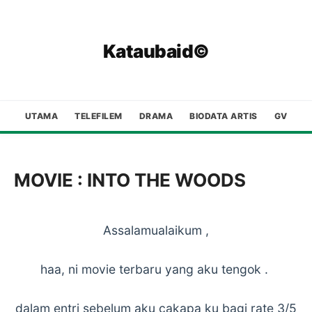
Kataubaid©
UTAMA
TELEFILEM
DRAMA
BIODATA ARTIS
GV
MOVIE : INTO THE WOODS
Assalamualaikum ,
haa, ni movie terbaru yang aku tengok .
dalam entri sebelum aku cakapa ku bagi rate 3/5